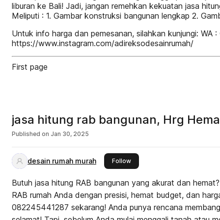
liburan ke Bali! Jadi, jangan remehkan kekuatan jasa hi
Meliputi : 1. Gambar konstruksi bangunan lengkap 2. Gam
Untuk info harga dan pemesanan, silahkan kunjungi: WA 
https://www.instagram.com/adireksodesainrumah/
First page
jasa hitung rab bangunan, Hrg He
Published on
Jan 30, 2025
desain rumah murah
this publisher
Follow
Butuh jasa hitung RAB bangunan yang akurat dan hemat? 
RAB rumah Anda dengan presisi, hemat budget, dan harga
082245441287 sekarang! Anda punya rencana membangu
selamat! Tapi, sebelum Anda mulai menggali tanah atau me