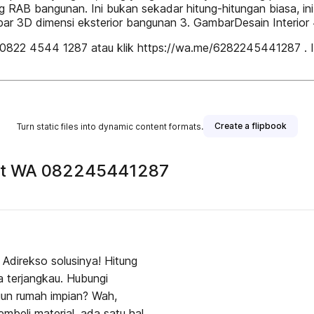
tung RAB bangunan. Ini bukan sekadar hitung-hitungan biasa,
bar 3D dimensi eksterior bangunan 3. GambarDesain Interior
: 0822 4544 1287 atau klik https://wa.me/6282245441287 . I
Create a flipbook
Turn static files into dynamic content formats.
mat WA 082245441287
Adirekso solusinya! Hitung
 terjangkau. Hubungi
n rumah impian? Wah,
mbeli material, ada satu hal