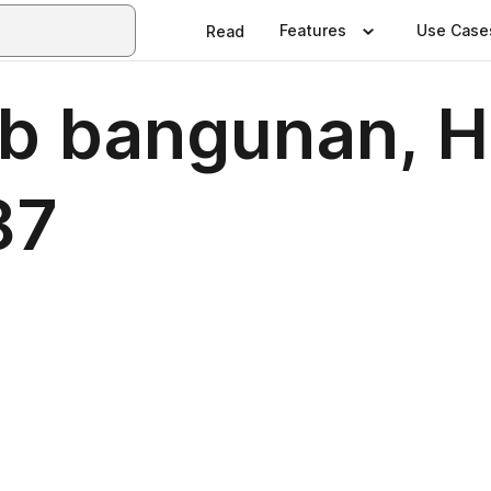
Features
Use Case
Read
rab bangunan,
87