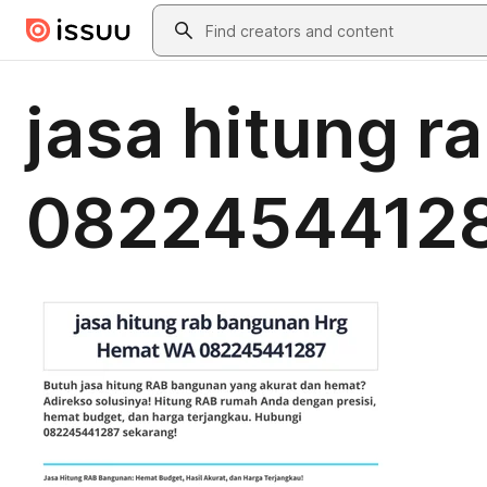
Skip to main content
Search
jasa hitung 
0822454412