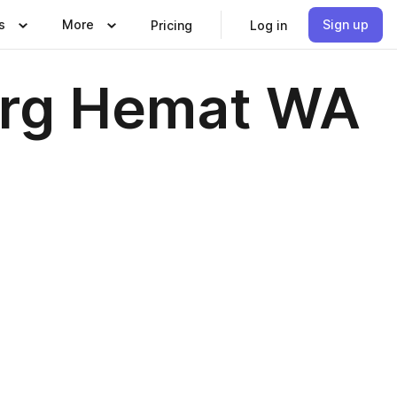
s
More
Sign up
Pricing
Log in
 Hrg Hemat WA