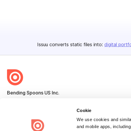
Issuu converts static files into:
digital portf
Bending Spoons US Inc.
Create once,
share everywhere.
Cookie
Issuu turns PDFs and other files into interactive flipbooks and
engaging content for every channel.
We use cookies and similar
and mobile apps, including