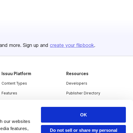
and more. Sign up and
create your flipbook
.
Issuu Platform
Resources
Content Types
Developers
Features
Publisher Directory
Flipbook
Redeem Code
Industries
OK
th our websites
edia features,
Do not sell or share my personal