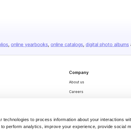
olios
online yearbooks
online catalogs
digital photo albums
Company
About us
Careers
Plans & Pricing
Press
 technologies to process information about your interactions wi
Contact
 to perform analytics, improve your experience, provide social m