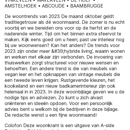
VINKEVEEN • WAVERVEEN • DE HOEF •
AMSTELHOEK • ABCOUDE • BAAMBRUGGE
De woontrends van 2023 De maand oktober geldt
traditiegetrouw als dé woonmaand. De zomer is nu echt
voorbij en we bereiden ons voor op de herfst en de
naderende winter. Tijd om het binnen extra sfeervol te
maken. Kijk eens goed om u heen; past uw interieur nog
bij uw woonwensen? Kan het anders? De trends voor
2023 zijn onder meer &#39;hybride living’, waarin wonen
en werken met elkaar zijn verbonden. De invoering van
thuiswerken zorgt structureel voor nieuwe wensen en
behoeften. Een andere trend is die van meubels van
vegan leer en het opknappen van vintage meubels die
een tweede leven krijgen. Rustgevende kleuren, het
kookeiland en een nieuw badkamerinterieur zijn ook
helemaal in in 2023. In deze woonbijlage geven we u de
nodige tips en adviezen. Zo kunt u zich alvast
oriënteren en ideeën opdoen. Voor een persoonlijk
advies bent u welkom bij de bedrijven in deze bijlage.
De redactie wenst u een fijne woonmaand!
Colofon Deze woonkrant is een uitgave van A-side