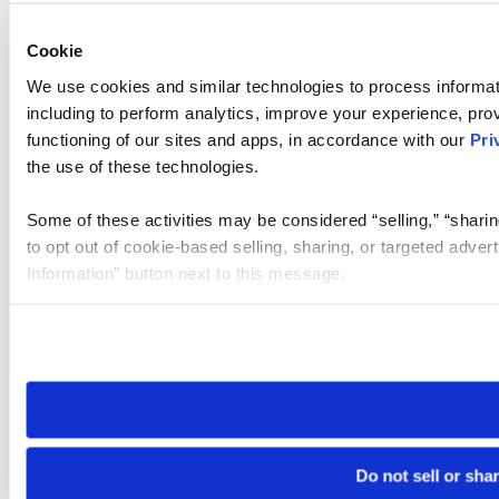
Cookie
We use cookies and similar technologies to process informat
including to perform analytics, improve your experience, prov
functioning of our sites and apps, in accordance with our
Pri
the use of these technologies.
Some of these activities may be considered “selling,” “sharin
to opt out of cookie-based selling, sharing, or targeted adver
Information” button next to this message.
Please note that your opt-out preference is stored at the br
site you visit. If you access our sites from a different device
need to be set again.
Do not sell or sha