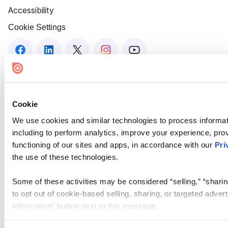
Accessibility
Cookie Settings
Cookie
We use cookies and similar technologies to process informat
including to perform analytics, improve your experience, prov
functioning of our sites and apps, in accordance with our
Pri
the use of these technologies.
Some of these activities may be considered “selling,” “sharin
to opt out of cookie-based selling, sharing, or targeted adver
Information” button next to this message.