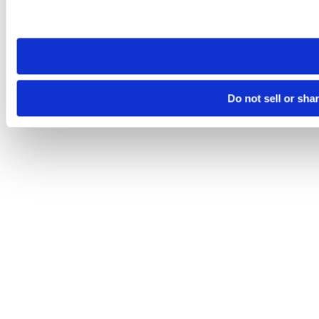
Please note that your opt-out preference is stored at the br
site you visit. If you access our sites from a different device
need to be set again.
Do not sell or sha