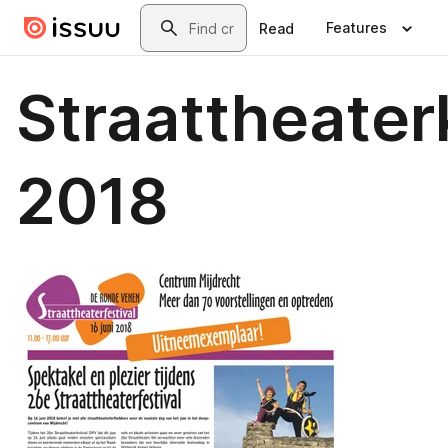
Skip to main content
Search
Features
Read
Straattheater
2018