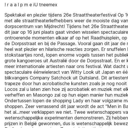
! r a a l p m e iU tneemex
Spektakel en plezier tijdens 26e Straattheaterfestival Op 16
met alle straattheaterliefhebbers weer de mooiste dag van 
dorpscentrum van Mijdrecht! Tijdens het 26e Straattheate
dit jaar op 16 juni plaats gaat vinden wisselen spectaculai
ontroerende momenten elkaar af op het Raadhuisplein, op 
de Dorpsstraat en bij de Passage. Vooral gaan dit jaar de
heel wat plezier en hilarische reacties zorgen. Er snuffelen
stokstaartjes rond, lopen enorme vogels tussen het publie
grote kangoeroes uit Australië door de Dorpsstraat. En er 
meer internationale artiesten naar ons festival. Wat dacht
spectaculaire éénwieleract van Witty Look uit Japan en é
blikvangers Company Satchock uit Duitsland. Dit artiestent
trapeze door hun acrobatische kunsten zoals je nog nooit
Locos zal u laten zien hoe zij acrobatiek en muziek met el
verheffen en Masongo zal op hun eigen manier hun muziek
Ondertussen lopen de shopping Lady en haar volgzame ma
shoppen. Zeer verrassend dit jaar wordt de act “Men in B
het al…meer verklappen we niet. Twee wetenschappers van
wetenschappelijke experimenten demonstreren. Zij hebben 
prijzen in België gewonnen, dus is wetenschappelijk bewez