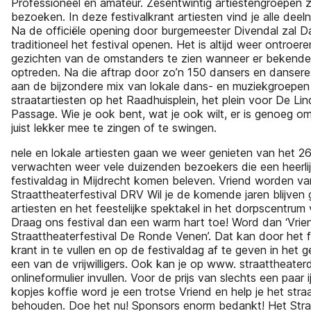
Professioneel en amateur. Zesentwintig artiestengroepen zu
bezoeken. In deze festivalkrant artiesten vind je alle dee
Na de officiële opening door burgemeester Divendal zal D
traditioneel het festival openen. Het is altijd weer ontroer
gezichten van de omstanders te zien wanneer er bekend
optreden. Na die aftrap door zo’n 150 dansers en dansere
aan de bijzondere mix van lokale dans- en muziekgroepen
straatartiesten op het Raadhuisplein, het plein voor De L
Passage. Wie je ook bent, wat je ook wilt, er is genoeg om bi
juist lekker mee te zingen of te swingen.
nele en lokale artiesten gaan we weer genieten van het 26
verwachten weer vele duizenden bezoekers die een heerlij
festivaldag in Mijdrecht komen beleven. Vriend worden va
Straattheaterfestival DRV Wil je de komende jaren blijven 
artiesten en het feestelijke spektakel in het dorpscentrum
Draag ons festival dan een warm hart toe! Word dan ‘Vrie
Straattheaterfestival De Ronde Venen’. Dat kan door het fo
krant in te vullen en op de festivaldag af te geven in het
een van de vrijwilligers. Ook kan je op www. straattheaterd
onlineformulier invullen. Voor de prijs van slechts een paar ij
kopjes koffie word je een trotse Vriend en help je het straa
behouden. Doe het nu! Sponsors enorm bedankt! Het Straa