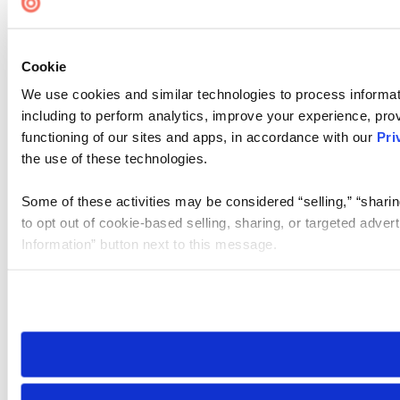
Cookie
We use cookies and similar technologies to process informat
including to perform analytics, improve your experience, prov
functioning of our sites and apps, in accordance with our
Pri
the use of these technologies.
Some of these activities may be considered “selling,” “sharin
to opt out of cookie-based selling, sharing, or targeted adver
Information” button next to this message.
Please note that your opt-out preference is stored at the br
site you visit. If you access our sites from a different device
need to be set again.