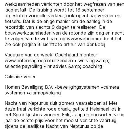
werkzaamheden verrichten door het wegfrezen van een
laag asfalt. De kruising wordt tot 18 september
afgesloten voor alle verkeer, ook openbaar vervoer en
fietsers. Dat is de enige manier om de aanleg in de
recordtijd van slechts 9 dagen te realiseren. De
bouwwerkzaamheden van de rotonde zijn dag en nacht
te volgen via de webcam op www.webcammijdrecht.nl.
Zie ook pagina 3. luchtfoto arthur van der kooij
Vacature van de week: Openhaard monteur
www.antennagroep.nl uitzenden • werving &amp;
selectie payrolling • hr advies &amp; coaching
Culinaire Venen
Homan Beveiliging B.V. •beveiligingsystemen •camera
systemen •alarmopvolging
Nacht van Neptunus sluit zomers vaarseizoen af Met
deze fraai verlichte rode draak, getiteld Helemaal los in
het Sprookjesbos wonnen Erik, Jaap en consorten vorig
jaar de eerste prijs voor het mooist verlichte vaartuig
tijdens de jaarlijkse Nacht van Neptunus op de