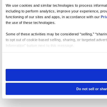
We use cookies and similar technologies to process informat
including to perform analytics, improve your experience, prov
functioning of our sites and apps, in accordance with our
Pri
the use of these technologies.
Some of these activities may be considered “selling,” “sharin
to opt out of cookie-based selling, sharing, or targeted adver
Information” button next to this message.
Please note that your opt-out preference is stored at the br
site you visit. If you access our sites from a different device
need to be set again.
Do not sell or sha