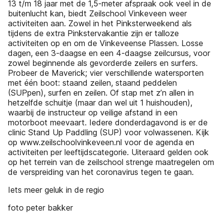
13 t/m 18 jaar met de 1,5-meter afspraak ook veel in de
buitenlucht kan, biedt Zeilschool Vinkeveen weer
activiteiten aan. Zowel in het Pinksterweekend als
tijdens de extra Pinkstervakantie zijn er talloze
activiteiten op en om de Vinkeveense Plassen. Losse
dagen, een 3-daagse en een 4-daagse zeilcursus, voor
zowel beginnende als gevorderde zeilers en surfers.
Probeer de Maverick; vier verschillende watersporten
met één boot: staand zeilen, staand peddelen
(SUPpen), surfen en zeilen. Of stap met z’n allen in
hetzelfde schuitje (maar dan wel uit 1 huishouden),
waarbij de instructeur op veilige afstand in een
motorboot meevaart. Iedere donderdagavond is er de
clinic Stand Up Paddling (SUP) voor volwassenen. Kijk
op www.zeilschoolvinkeveen.nl voor de agenda en
activiteiten per leeftijdscategorie. Uiteraard gelden ook
op het terrein van de zeilschool strenge maatregelen om
de verspreiding van het coronavirus tegen te gaan.
Iets meer geluk in de regio
foto peter bakker