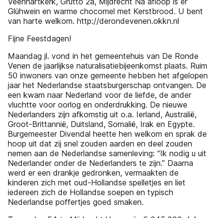
Veenhartkerk, Grutto 2a, Mijdrecht Na afloop is er
Glühwein en warme chocomel met Kerstbrood. U bent
van harte welkom. http://derondevenen.okkn.nl
Fijne Feestdagen!
Maandag jl. vond in het gemeentehuis van De Ronde
Venen de jaarlijkse naturalisatiebijeenkomst plaats. Ruim
50 inwoners van onze gemeente hebben het afgelopen
jaar het Nederlandse staatsburgerschap ontvangen. De
een kwam naar Nederland voor de liefde, de ander
vluchtte voor oorlog en onderdrukking. De nieuwe
Nederlanders zijn afkomstig uit o.a. Ierland, Australië,
Groot-Brittannië, Duitsland, Somalië, Irak en Egypte.
Burgemeester Divendal heette hen welkom en sprak de
hoop uit dat zij snel zouden aarden en deel zouden
nemen aan de Nederlandse samenleving: “Ik nodig u uit
Nederlander onder de Nederlanders te zijn.” Daarna
werd er een drankje gedronken, vermaakten de
kinderen zich met oud-Hollandse spelletjes en liet
iedereen zich de Hollandse soepen en typisch
Nederlandse poffertjes goed smaken.