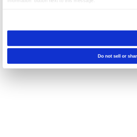
Information” button next to this message.
Please note that your opt-out preference is stored at the br
site you visit. If you access our sites from a different device
need to be set again.
Do not sell or sha