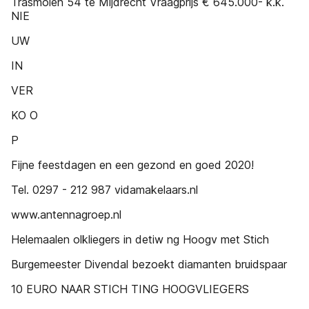
Trasmolen 54 te Mijdrecht Vraagprijs € 645.000- k.k.
NIE
UW
IN
VER
KO O
P
Fijne feestdagen en een gezond en goed 2020!
Tel. 0297 - 212 987 vidamakelaars.nl
www.antennagroep.nl
Helemaalen olkliegers in detiw ng Hoogv met Stich
Burgemeester Divendal bezoekt diamanten bruidspaar
10 EURO NAAR STICH TING HOOGVLIEGERS