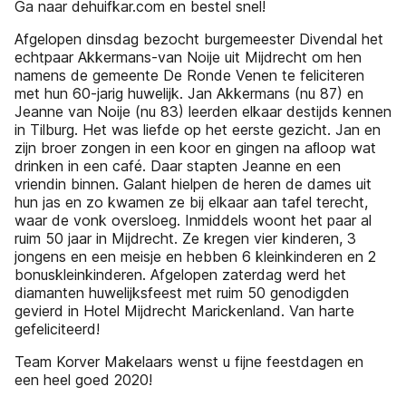
Ga naar dehuifkar.com en bestel snel!
Afgelopen dinsdag bezocht burgemeester Divendal het
echtpaar Akkermans-van Noije uit Mijdrecht om hen
namens de gemeente De Ronde Venen te feliciteren
met hun 60-jarig huwelijk. Jan Akkermans (nu 87) en
Jeanne van Noije (nu 83) leerden elkaar destijds kennen
in Tilburg. Het was liefde op het eerste gezicht. Jan en
zijn broer zongen in een koor en gingen na aﬂoop wat
drinken in een café. Daar stapten Jeanne en een
vriendin binnen. Galant hielpen de heren de dames uit
hun jas en zo kwamen ze bij elkaar aan tafel terecht,
waar de vonk oversloeg. Inmiddels woont het paar al
ruim 50 jaar in Mijdrecht. Ze kregen vier kinderen, 3
jongens en een meisje en hebben 6 kleinkinderen en 2
bonuskleinkinderen. Afgelopen zaterdag werd het
diamanten huwelijksfeest met ruim 50 genodigden
gevierd in Hotel Mijdrecht Marickenland. Van harte
gefeliciteerd!
Team Korver Makelaars wenst u fijne feestdagen en
een heel goed 2020!