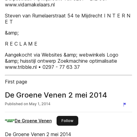
www.vidamakelaars.nl
Steven van Rumelaerstraat 54 te Mijdrecht I N T E R N
E T
&amp;
R E C L A M E
Aangekocht via Websites &amp; webwinkels Logo
&amp; huisstijl ontwerp Zoekmachine optimalisatie
www.tribble.nl • 0297 - 77 63 37
First page
De Groene Venen 2 mei 2014
Published on
May 1, 2014
De Groene Venen
this publisher
Follow
De Groene Venen 2 mei 2014