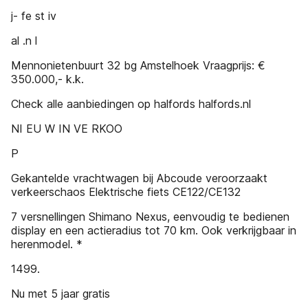
j- fe st iv
al .n l
Mennonietenbuurt 32 bg Amstelhoek Vraagprijs: €
350.000,- k.k.
Check alle aanbiedingen op halfords halfords.nl
NI EU W IN VE RKOO
P
Gekantelde vrachtwagen bij Abcoude veroorzaakt
verkeerschaos Elektrische fiets CE122/CE132
7 versnellingen Shimano Nexus, eenvoudig te bedienen
display en een actieradius tot 70 km. Ook verkrijgbaar in
herenmodel. *
1499.
Nu met 5 jaar gratis