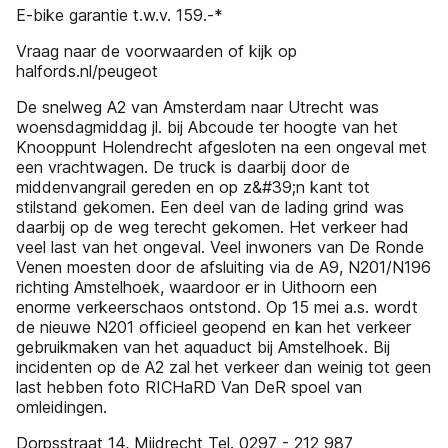
E-bike garantie t.w.v. 159.-*
Vraag naar de voorwaarden of kijk op
halfords.nl/peugeot
De snelweg A2 van Amsterdam naar Utrecht was
woensdagmiddag jl. bij Abcoude ter hoogte van het
Knooppunt Holendrecht afgesloten na een ongeval met
een vrachtwagen. De truck is daarbij door de
middenvangrail gereden en op z&#39;n kant tot
stilstand gekomen. Een deel van de lading grind was
daarbij op de weg terecht gekomen. Het verkeer had
veel last van het ongeval. Veel inwoners van De Ronde
Venen moesten door de afsluiting via de A9, N201/N196
richting Amstelhoek, waardoor er in Uithoorn een
enorme verkeerschaos ontstond. Op 15 mei a.s. wordt
de nieuwe N201 officieel geopend en kan het verkeer
gebruikmaken van het aquaduct bij Amstelhoek. Bij
incidenten op de A2 zal het verkeer dan weinig tot geen
last hebben foto RICHaRD Van DeR spoel van
omleidingen.
Dorpsstraat 14, Mijdrecht Tel. 0297 - 212 987