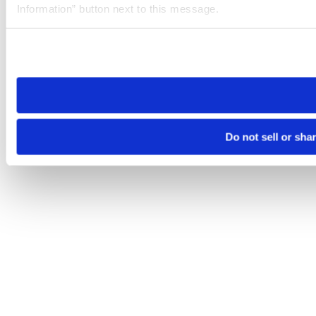
Information” button next to this message.
Please note that your opt-out preference is stored at the br
site you visit. If you access our sites from a different device
need to be set again.
Do not sell or sha