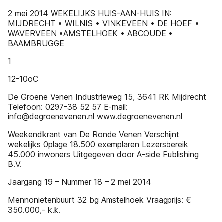
2 mei 2014 WEKELIJKS HUIS-AAN-HUIS IN:
MIJDRECHT • WILNIS • VINKEVEEN • DE HOEF •
WAVERVEEN •AMSTELHOEK • ABCOUDE •
BAAMBRUGGE
1
12-10oC
De Groene Venen Industrieweg 15, 3641 RK Mijdrecht
Telefoon: 0297-38 52 57 E-mail:
info@degroenevenen.nl www.degroenevenen.nl
Weekendkrant van De Ronde Venen Verschijnt
wekelijks 0plage 18.500 exemplaren Lezersbereik
45.000 inwoners Uitgegeven door A-side Publishing
B.V.
Jaargang 19 – Nummer 18 – 2 mei 2014
Mennonietenbuurt 32 bg Amstelhoek Vraagprijs: €
350.000,- k.k.