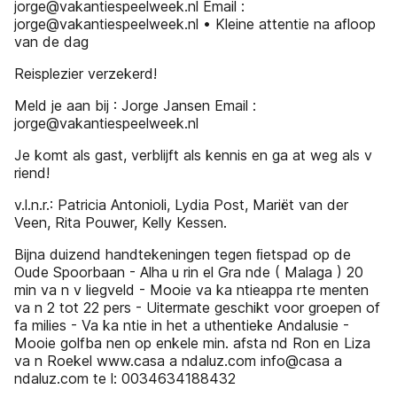
jorge@vakantiespeelweek.nl Email :
jorge@vakantiespeelweek.nl • Kleine attentie na afloop
van de dag
Reisplezier verzekerd!
Meld je aan bij : Jorge Jansen Email :
jorge@vakantiespeelweek.nl
Je komt als gast, verblijft als kennis en ga at weg als v
riend!
v.l.n.r.: Patricia Antonioli, Lydia Post, Mariët van der
Veen, Rita Pouwer, Kelly Kessen.
Bijna duizend handtekeningen tegen ﬁetspad op de
Oude Spoorbaan - Alha u rin el Gra nde ( Malaga ) 20
min va n v liegveld - Mooie va ka ntieappa rte menten
va n 2 tot 22 pers - Uitermate geschikt voor groepen of
fa milies - Va ka ntie in het a uthentieke Andalusie -
Mooie golfba nen op enkele min. afsta nd Ron en Liza
va n Roekel www.casa a ndaluz.com info@casa a
ndaluz.com te l: 0034634188432