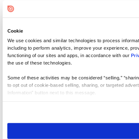
Cookie
We use cookies and similar technologies to process informat
including to perform analytics, improve your experience, prov
functioning of our sites and apps, in accordance with our
Pri
the use of these technologies.
Some of these activities may be considered “selling,” “sharin
to opt out of cookie-based selling, sharing, or targeted adver
Information” button next to this message.
Please note that your opt-out preference is stored at the br
site you visit. If you access our sites from a different device
need to be set again.