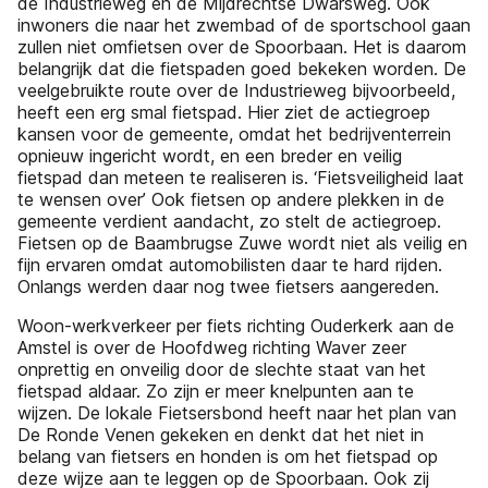
de Industrieweg en de Mijdrechtse Dwarsweg. Ook
inwoners die naar het zwembad of de sportschool gaan
zullen niet omfietsen over de Spoorbaan. Het is daarom
belangrijk dat die fietspaden goed bekeken worden. De
veelgebruikte route over de Industrieweg bijvoorbeeld,
heeft een erg smal fietspad. Hier ziet de actiegroep
kansen voor de gemeente, omdat het bedrijventerrein
opnieuw ingericht wordt, en een breder en veilig
fietspad dan meteen te realiseren is. ‘Fietsveiligheid laat
te wensen over’ Ook fietsen op andere plekken in de
gemeente verdient aandacht, zo stelt de actiegroep.
Fietsen op de Baambrugse Zuwe wordt niet als veilig en
fijn ervaren omdat automobilisten daar te hard rijden.
Onlangs werden daar nog twee fietsers aangereden.
Woon-werkverkeer per fiets richting Ouderkerk aan de
Amstel is over de Hoofdweg richting Waver zeer
onprettig en onveilig door de slechte staat van het
fietspad aldaar. Zo zijn er meer knelpunten aan te
wijzen. De lokale Fietsersbond heeft naar het plan van
De Ronde Venen gekeken en denkt dat het niet in
belang van fietsers en honden is om het fietspad op
deze wijze aan te leggen op de Spoorbaan. Ook zij