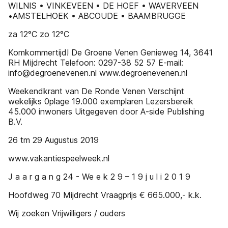
WILNIS • VINKEVEEN • DE HOEF • WAVERVEEN
•AMSTELHOEK • ABCOUDE • BAAMBRUGGE
za 12°C zo 12°C
Komkommertijd! De Groene Venen Genieweg 14, 3641
RH Mijdrecht Telefoon: 0297-38 52 57 E-mail:
info@degroenevenen.nl www.degroenevenen.nl
Weekendkrant van De Ronde Venen Verschijnt
wekelijks 0plage 19.000 exemplaren Lezersbereik
45.000 inwoners Uitgegeven door A-side Publishing
B.V.
26 tm 29 Augustus 2019
www.vakantiespeelweek.nl
J a a r g a n g 24 - We e k 2 9 – 1 9 j u l i 2 0 1 9
Hoofdweg 70 Mijdrecht Vraagprijs € 665.000,- k.k.
Wij zoeken Vrijwilligers / ouders