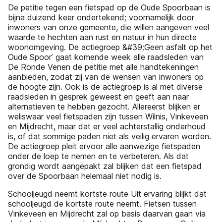
De petitie tegen een fietspad op de Oude Spoorbaan is
bijna duizend keer ondertekend; voornamelijk door
inwoners van onze gemeente, die willen aangeven veel
waarde te hechten aan rust en natuur in hun directe
woonomgeving. De actiegroep &#39;Geen asfalt op het
Oude Spoor’ gaat komende week alle raadsleden van
De Ronde Venen de petitie met alle handtekeningen
aanbieden, zodat zij van de wensen van inwoners op
de hoogte zijn. Ook is de actiegroep is al met diverse
raadsleden in gesprek geweest en geeft aan naar
alternatieven te hebben gezocht. Allereerst blijken er
weliswaar veel fietspaden zijn tussen Wilnis, Vinkeveen
en Mijdrecht, maar dat er veel achterstallig onderhoud
is, of dat sommige paden niet als veilig ervaren worden.
De actiegroep pleit ervoor alle aanwezige fietspaden
onder de loep te nemen en te verbeteren. Als dat
grondig wordt aangepakt zal blijken dat een fietspad
over de Spoorbaan helemaal niet nodig is.
Schooljeugd neemt kortste route Uit ervaring blijkt dat
schooljeugd de kortste route neemt. Fietsen tussen
Vinkeveen en Mijdrecht zal op basis daarvan gaan via