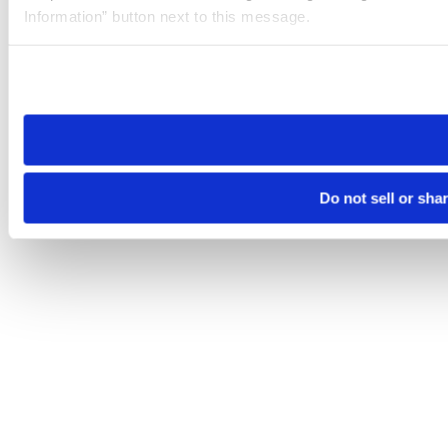
Information” button next to this message.
Please note that your opt-out preference is stored at the br
site you visit. If you access our sites from a different device
need to be set again.
Do not sell or sha