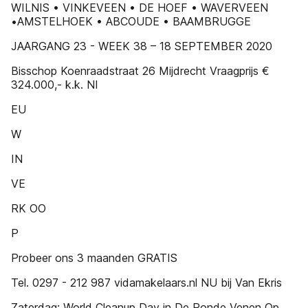
WILNIS • VINKEVEEN • DE HOEF • WAVERVEEN
•AMSTELHOEK • ABCOUDE • BAAMBRUGGE
JAARGANG 23 - WEEK 38 – 18 SEPTEMBER 2020
Bisschop Koenraadstraat 26 Mijdrecht Vraagprijs €
324.000,- k.k. NI
EU
W
IN
VE
RK OO
P
Probeer ons 3 maanden GRATIS
Tel. 0297 - 212 987 vidamakelaars.nl NU bij Van Ekris
Zaterdag: World Cleanup Day in De Ronde Venen Op