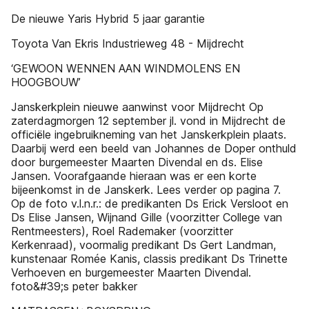
De nieuwe Yaris Hybrid 5 jaar garantie
Toyota Van Ekris Industrieweg 48 - Mijdrecht
‘GEWOON WENNEN AAN WINDMOLENS EN
HOOGBOUW’
Janskerkplein nieuwe aanwinst voor Mijdrecht Op
zaterdagmorgen 12 september jl. vond in Mijdrecht de
officiële ingebruikneming van het Janskerkplein plaats.
Daarbij werd een beeld van Johannes de Doper onthuld
door burgemeester Maarten Divendal en ds. Elise
Jansen. Voorafgaande hieraan was er een korte
bijeenkomst in de Janskerk. Lees verder op pagina 7.
Op de foto v.l.n.r.: de predikanten Ds Erick Versloot en
Ds Elise Jansen, Wijnand Gille (voorzitter College van
Rentmeesters), Roel Rademaker (voorzitter
Kerkenraad), voormalig predikant Ds Gert Landman,
kunstenaar Romée Kanis, classis predikant Ds Trinette
Verhoeven en burgemeester Maarten Divendal.
foto&#39;s peter bakker