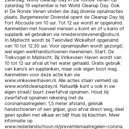
zaterdag 19 september is het World Cleanup Day. Ook
in De Ronde Venen vinden die dag diverse opruimacties
plaats. Burgemeester Divendal opent de Cleanup Day bij
Fort Abcoude om 10 uur. Tot 12 uur wordt er opgeruimd.
Aanmelden met hoeveel mensen u komt en of u kano of
supplank wil gebruiken via nmederondevenen@odru.nl.
In Mijdrecht wordt bij Twistvlied Wickelhof opgeruimd
van 10 tot 12.30 uur. Voor opruimspullen wordt gezorgd;
wel eigen werkhandschoenen meenemen. Start: De
Trekvogel in Mijdrecht. Bij Vinkeveen Haven wordt van
10 tot 12 uur afval uit het water gehaald. Gratis gebruik
van kano’s en supplanken, maar ook eigen boot mag.
Aanmelden voor deze actie kan via
www.vinkeveenhaven.nl. Alle acties staan vermeld op
www.worldcleanupday.nl. Natuurlijk kunt u ook in uw
eigen straat/ buurt zwerfafval opruimen. Houd bij
zwerfafval opruimen rekening met de
coronamaatregelen: 1,5 meter afstand, gebruik
handschoenen of een grijper, gooi afval direct weg, deel
geen spullen met elkaar en blijf thuis bij klachten. Meer
informatie op
www.nederlandschoon.nl/preventiemaatregelen-corona.