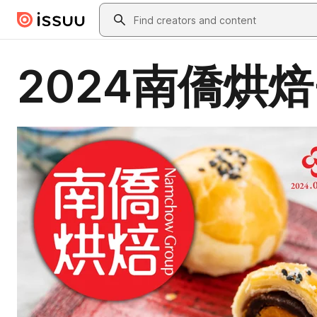
Skip to main content
Search
2024南僑烘焙