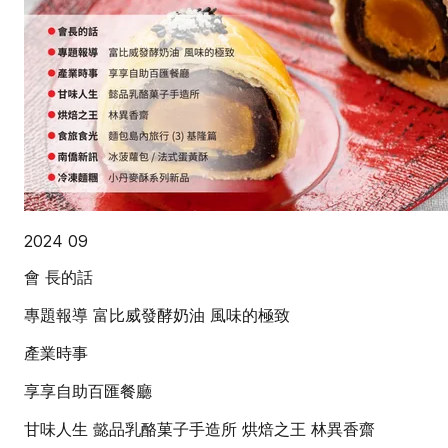
2024 09
會 長的話
專題報導 富比威發酵奶油 風味的極致
產業時事
享享自助百匯餐廳
甘味人生 懿品乳酪菓子手造所 烘焙之王 林異香齋