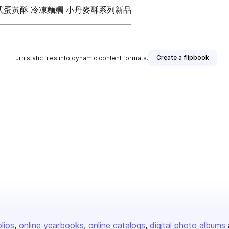
 法式蛋黃酥 冷凍麵糰 小丹麥酥系列新品
Create a flipbook
Turn static files into dynamic content formats.
olios
online yearbooks
online catalogs
digital photo albums