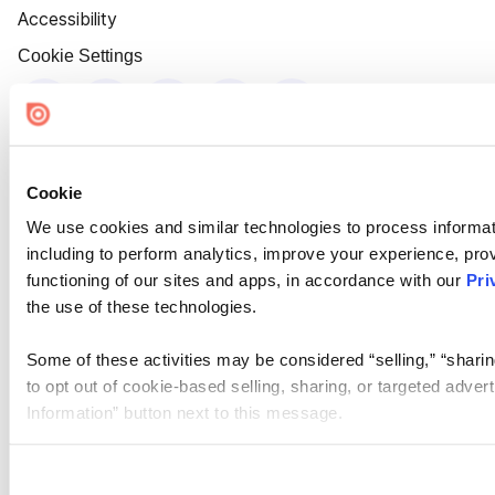
Accessibility
Cookie Settings
Cookie
We use cookies and similar technologies to process informat
including to perform analytics, improve your experience, prov
functioning of our sites and apps, in accordance with our
Pri
the use of these technologies.
Some of these activities may be considered “selling,” “sharin
to opt out of cookie-based selling, sharing, or targeted adver
Information” button next to this message.
Please note that your opt-out preference is stored at the br
site you visit. If you access our sites from a different device