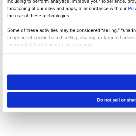
including to perform analytics, improve your experience, prov
functioning of our sites and apps, in accordance with our
Pri
the use of these technologies.
Some of these activities may be considered “selling,” “sharin
to opt out of cookie-based selling, sharing, or targeted adver
Information” button next to this message.
Please note that your opt-out preference is stored at the br
site you visit. If you access our sites from a different device
need to be set again.
Do not sell or sha