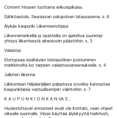
Content Housen tuottama erikoisjulkaisu
Sähköautoilu. Seuraavan sukupolven latausasema. s. 6
Älykäs kaupunki Liikenteenohjaus
Liikennemerkeillä ja opasteilla on ajateltua suurempi
yhteys liikenteestä aiheutuviin päästöihin. s. 3
Valaistus
Elohopeaa sisältävien loisteputkien poistuminen
markkinoilta luo tarpeen valaistussaneeraukselle. s. 4
Julkinen liikenne
Liikkumisen hiilijalanjäljen paljastava sovellus kannustaa
kaupunkilaisia vastuullisempiin valintoihin. s. 7
K A U P U N K I O N K A N VA S ,
Huolestuttavat ennusteet eivät ole kohtalo, vaan ohjeet
oikealle suunnalle. Viisas käyttää älykkyyttä harkitusti,