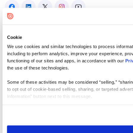
Cookie
We use cookies and similar technologies to process informat
including to perform analytics, improve your experience, prov
functioning of our sites and apps, in accordance with our
Pri
the use of these technologies.
Some of these activities may be considered “selling,” “sharin
to opt out of cookie-based selling, sharing, or targeted adver
Information” button next to this message.
Please note that your opt-out preference is stored at the br
site you visit. If you access our sites from a different device
need to be set again.