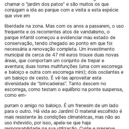
chamar o “jardim dos patos” e são muitos os que
conjugam a ida ao parque com a visita a esta espécie
que vive em
liberdade na zona. Mas com os anos a passarem, o uso
frequente e os recorrentes atos de vandalismo, o
parque infantil começou a evidenciar mau estado de
conservação, tendo chegado ao ponto em que foi
necessária a renovação completa. Um investimento
municipal de cerca de 47 mil euros trouxe duas novas
áreas, que comportam um conjunto de trepar e
aventura; duas torres multifunções (uma com escorrega
e baloiço e outra com escorrega mini); dois oscilantes e
um baloiço de cesto. É vê-las aproveitar esta
diversidade de “brincadeiras”. Tanto descem no
escorrega, como testam o equilíbrio na ponte suspensa,
como em-
purram o amigo no baloiço. É um frenesim de um lado
para o outro. Há vida ao Jardim! O material escolhido é
mais resistente às condições climatéricas, mas não ao
uso indevido, por isso, apela-se que haja
responsabilidade na sua utilização. Cuide e preserve