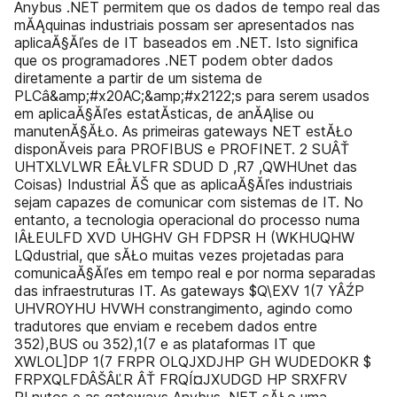
Anybus .NET permitem que os dados de tempo real das
mĂĄquinas industriais possam ser apresentados nas
aplicaĂ§Ăľes de IT baseados em .NET. Isto significa
que os programadores .NET podem obter dados
diretamente a partir de um sistema de
PLCâ&amp;#x20AC;&amp;#x2122;s para serem usados
em aplicaĂ§Ăľes estatĂ­sticas, de anĂĄlise ou
manutenĂ§ĂŁo. As primeiras gateways NET estĂŁo
disponĂ­veis para PROFIBUS e PROFINET. 2 SUÂŤ
UHTXLVLWR EÂŁVLFR SDUD D ,R7 ,QWHUnet das
Coisas) Industrial ĂŠ que as aplicaĂ§Ăľes industriais
sejam capazes de comunicar com sistemas de IT. No
entanto, a tecnologia operacional do processo numa
IÂŁEULFD XVD UHGHV GH FDPSR H (WKHUQHW
LQdustrial, que sĂŁo muitas vezes projetadas para
comunicaĂ§Ăľes em tempo real e por norma separadas
das infraestruturas IT. As gateways $Q\EXV 1(7 YÂŹP
UHVROYHU HVWH constrangimento, agindo como
tradutores que enviam e recebem dados entre
352),BUS ou 352),1(7 e as plataformas IT que
XWLOL]DP 1(7 FRPR OLQJXDJHP GH WUDEDOKR $
FRPXQLFDÂŠÂĽR ÂŤ FRQÍ¤JXUDGD HP SRXFRV