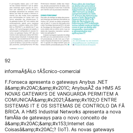
92
informaĂ§ĂŁo tĂŠcnico-comercial
F.Fonseca apresenta o gateways Anybus .NET
â&amp;#x20AC;&amp;#x201C; AnybusÂŽ da HMS AS
NOVAS GATEWAYS DE VANGUARDA PERMITEM A
COMUNICAĂ&amp;#x2021;Ă&amp;#x192;O ENTRE
SISTEMAS IT E OS SISTEMAS DE CONTROLO DA FĂ
BRICA. A HMS Industrial Networks apresenta a nova
famĂ­lia de gateways para o novo conceito de
â&amp;#x20AC;&amp;#x153;Internet das
Coisasâ&amp;#x20AC;? (IoT). As novas gateways