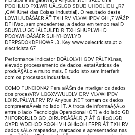
PLnutos e as gateways Anybus .NET sĂŁo uma
PDQHLUD PXLWR UÂŁSLGD SDUD UHDOL]DU ,,R7
,QWHUnet das Coisas Industrial). O resultado desta
LQWHJUDÂŠÂĽR ÂŤ TXH RV VLVWHPDV GH ,7 WÂŹP
DFHVso, sem precedentes, a dados em tempo real D
SDUWLU GD IÂŁEULFD R TXH SHUPLWH D
PDQXWHQÂŠÂĽR SUHYHQWLYD
DFRPSDQKDPHQWR .3, Key www.oelectricista.pt o
electricista 67
Performance Indicator DQÂŁOLVH GDV PÂŁTXLnas,
elevado processamento de dados, estatĂ­sticas de
produĂ§ĂŁo e muito mais. E tudo isto sem interferir
com os processos industriais.
COMO FUNCIONA? Para alĂŠm de interligar os dados
dos procesVRV LQGXVWULDLV DRV VLVWHPDV
LQIRUPÂŁWLFRV RV Anybus .NET tornam os dados
compreensĂ­veis no lado IT. A troca de informaĂ§ĂŁo
entre o lado Tecnologia Operacional (OT) e do lado GD
7HFQRORJLD GD ,QIRUPDÂŠÂĽR ,7 ÂŤ GHÍ¤QLGD
QXPD WDEHOD RQGH VH GHÍ¤QH FRPR ÂŤ TXH RV
dados sĂŁo mapeados, marcados e apresentados nas