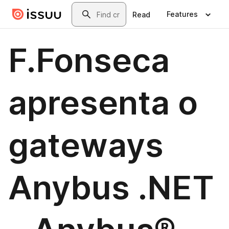
Skip to main content
Search
Features
Read
F.Fonseca
apresenta o
gateways
Anybus .NET