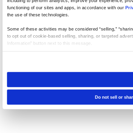
including to perform analytics, improve your experience, prov
functioning of our sites and apps, in accordance with our
Pri
the use of these technologies.
Some of these activities may be considered “selling,” “sharin
to opt out of cookie-based selling, sharing, or targeted adver
Information” button next to this message.
Please note that your opt-out preference is stored at the br
site you visit. If you access our sites from a different device
need to be set again.
Do not sell or sha