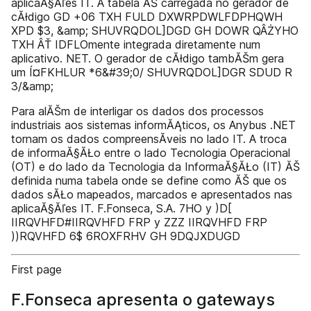
aplicaĂ§Ăľes IT. A tabela ĂŠ carregada no gerador de
cĂłdigo GD +06 TXH FULD DXWRPDWLFDPHQWH
XPD $3, &amp; SHUVRQDOL]DGD GH DOWR QÂŻYHO
TXH ÂŤ IDFLOmente integrada diretamente num
aplicativo. NET. O gerador de cĂłdigo tambĂŠm gera
um Í¤FKHLUR *6&#39;0/ SHUVRQDOL]DGR SDUD R
3/&amp;
Para alĂŠm de interligar os dados dos processos
industriais aos sistemas informĂĄticos, os Anybus .NET
tornam os dados compreensĂ­veis no lado IT. A troca
de informaĂ§ĂŁo entre o lado Tecnologia Operacional
(OT) e do lado da Tecnologia da InformaĂ§ĂŁo (IT) ĂŠ
definida numa tabela onde se define como ĂŠ que os
dados sĂŁo mapeados, marcados e apresentados nas
aplicaĂ§Ăľes IT. F.Fonseca, S.A. 7HO y )D[
IIRQVHFD#IIRQVHFD FRP y ZZZ IIRQVHFD FRP
))RQVHFD 6$ 6ROXFRHV GH 9DQJXDUGD
First page
F.Fonseca apresenta o gateways