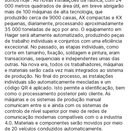
somos hoje”. As novas instalações da fábrica, com 24
000 metros quadrados de área útil, em breve abrigarão
mais de 100 máquinas de alta tecnologia, que
produzirão cerca de 9000 caixas, AX compactas e KX
pequenas, diariamente, processando aproximadamente
35 000 toneladas de aço por ano. O equipamento em
Haiger será altamente automatizado, produzindo peças
de trabalho individuais e conjuntos com uma eﬁciência
excecional. No passado, as etapas individuais, como
corte em tamanho, ﬁxação, soldagem e pintura, eram
transacionais, sequenciais e independentes umas das
outras. Na nova era, todos os trabalhadores, máquinas
e materiais serão cada vez mais integrados ao sistema
de produção. No ﬁnal do processo, as instalações
individuais são automaticamente mescladas e um
código QR é aplicado. Isto permite a identiﬁcação, bem
como o processamento posterior pelo cliente. As
máquinas e os sistemas de produção manual
comunicam entre si e ainda com os sistemas de
controlo de nível superior por meio de redes de
comunicação modernas compatíveis com o a industria
4.0. Materiais e componentes serão movidos por meio
de 20 veículos conduzidos automaticamente.