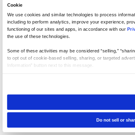
Cookie
We use cookies and similar technologies to process informat
including to perform analytics, improve your experience, prov
functioning of our sites and apps, in accordance with our
Pri
the use of these technologies.
Some of these activities may be considered “selling,” “sharin
to opt out of cookie-based selling, sharing, or targeted adver
Information” button next to this message.
Please note that your opt-out preference is stored at the br
site you visit. If you access our sites from a different device
need to be set again.
Do not sell or sha