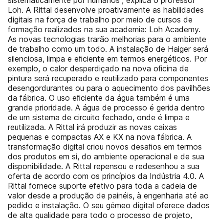
sistematicamente por humanos”, explica o professor
Loh. A Rittal desenvolve proativamente as habilidades
digitais na força de trabalho por meio de cursos de
formação realizados na sua academia: Loh Academy.
As novas tecnologias trarão melhorias para o ambiente
de trabalho como um todo. A instalação de Haiger será
silenciosa, limpa e eﬁciente em termos energéticos. Por
exemplo, o calor desperdiçado na nova oﬁcina de
pintura será recuperado e reutilizado para componentes
desengordurantes ou para o aquecimento dos pavilhões
da fábrica. O uso eﬁciente da água também é uma
grande prioridade. A água de processo é gerida dentro
de um sistema de circuito fechado, onde é limpa e
reutilizada. A Rittal irá produzir as novas caixas
pequenas e compactas AX e KX na nova fábrica. A
transformação digital criou novos desaﬁos em termos
dos produtos em si, do ambiente operacional e de sua
disponibilidade. A Rittal repensou e redesenhou a sua
oferta de acordo com os princípios da Indústria 4.0. A
Rittal fornece suporte efetivo para toda a cadeia de
valor desde a produção de painéis, à engenharia até ao
pedido e instalação. O seu gémeo digital oferece dados
de alta qualidade para todo o processo de projeto,