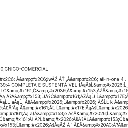
30;CNICO-COMERCIAL
x2C6; Â&amp;#x2C6;!wÂŹ ÂŤ ,Â&amp;#x2C6; all-in-one 4 . 
039;4 COMPLETA E SUSTENTĂ VEL {ÂąÄšĹ&amp;#x2026;Ĺ¸
ĂĽĆ&amp;#x161;Ć&amp;#x2039;Ä&amp;#x153;ÄŹÄ&amp;#x15
Âą Ă?Ä&amp;#x153;ĹłĂ?Ć&amp;#x161;ÄŹÂąĹł Ĺ&amp;#x17E;
ÂąĹŁ aÂąĹ¸ ÄšĂ&amp;#x2026;Ĺ&amp;#x2026; ĂŚĹŁ k Ä&am
;ĂĽÄľÂą Ă&amp;#x161;ĂĽ Ĺ&amp;#x17E;ÂąÄšĹ&amp;#x2026;
amp;#x161;Âą a)Â&amp;#x153;e ÄšĂ&amp;#x2026;Ĺ&amp;#x
 Ć&amp;#x161;Äľ Ă?Ĺ&amp;#x2026;ÄšĂ?ĂĽÄ&amp;#x153;Ć&
mp;#x153;Ĺ&amp;#x2026;ÄšÂąÄŹ Ă´ ĂĽÄ&amp;#x20AC;Ă?Ä&