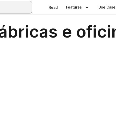
Features
Use Case
Read
bricas e ofici