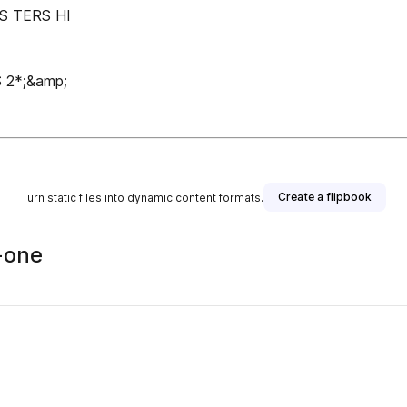
 S TERS HI
 2*;&amp;
Create a flipbook
Turn static files into dynamic content formats.
n-one