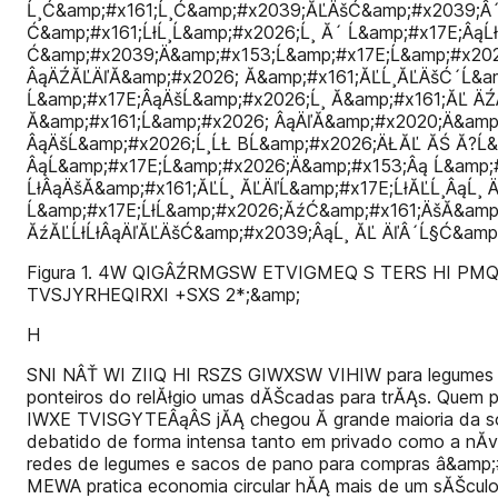
Ĺ¸Ć&amp;#x161;Ĺ¸Ć&amp;#x2039;ĂĽÄšĆ&amp;#x2039;Â´
Ć&amp;#x161;ĹłĹ¸Ĺ&amp;#x2026;Ĺ¸ Ă´ Ĺ&amp;#x17E;Âą
Ć&amp;#x2039;Ä&amp;#x153;Ĺ&amp;#x17E;Ĺ&amp;#x2026
ÂąÄŹĂĽÄľĂ&amp;#x2026; Ă&amp;#x161;ĂĽĹ¸ĂĽÄšĆ´Ĺ&am
Ĺ&amp;#x17E;ÂąÄšĹ&amp;#x2026;Ĺ¸ Ă&amp;#x161;ĂĽ Ä
Ă&amp;#x161;Ĺ&amp;#x2026; ÂąÄľĂ&amp;#x2020;Ä&amp
ÂąÄšĹ&amp;#x2026;Ĺ¸ĹŁ BĹ&amp;#x2026;ÄŁĂĽ ĂŚ Ă?Ĺ&
ÂąĹ&amp;#x17E;Ĺ&amp;#x2026;Ä&amp;#x153;Âą Ĺ&amp;
ĹłÂąÄšĂ&amp;#x161;ĂĽĹ¸ ĂĽÄľĹ&amp;#x17E;ĹłĂĽĹ¸ÂąĹ¸
Ĺ&amp;#x17E;ĹłĹ&amp;#x2026;ĂźĆ&amp;#x161;ÄšĂ&amp
ĂźĂĽĹłĹłÂąÄľĂĽÄšĆ&amp;#x2039;ÂąĹ¸ ĂĽ ÄľÂ´Ĺ§Ć&amp
Figura 1. 4W QIGÂŹRMGSW ETVIGMEQ S TERS HI PMQT
TVSJYRHEQIRXI +SXS 2*;&amp;
H
SNI NÂŤ WI ZIIQ HI RSZS GIWXSW VIHIW para legumes
ponteiros do relĂłgio umas dĂŠcadas para trĂĄs. Qu
IWXE TVISGYTEÂąÂ­S jĂĄ chegou Ă grande maioria da 
debatido de forma intensa tanto em privado como a nĂ­v
redes de legumes e sacos de pano para compras â&amp;
MEWA pratica economia circular hĂĄ mais de um sĂŠculo