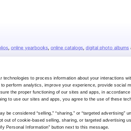
olios
online yearbooks
online catalogs
digital photo albums
Company
 technologies to process information about your interactions wi
 to perform analytics, improve your experience, provide social m
About us
nsure the proper functioning of our sites and apps, in accordance
Careers
uing to use our sites and apps, you agree to the use of these tec
Plans & Pricing
y be considered “selling,” “sharing,” or “targeted advertising” u
Press
 out of cookie-based selling, sharing, or targeted advertising us
Contact
My Personal Information” button next to this message.