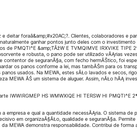
deitar foraâ&amp;#x20AC;?. Clientes, colaboradores e pa
e naturalmente ganhar pontos junto deles com o investiment
 panos de PMQTI^E &amp;TÂžW E TVMQIMVE IRXVIKE TIPE 2*
orvente e robusta, o pano pode ser utilizado vĂĄrias veze
contentor de seguranĂ§a, com fecho hermĂŠtico, foi espe
uardar os panos conforme a lei, mas tambĂŠm para os trans
panos usados. Na MEWA, estes sĂŁo lavados e secos, rigo
mpeza MEWA ĂŠ um sistema de aluguer. Assim, nĂŁo hĂĄ inves
 parte IWWIRGMEP HS WMWXIQE HI TERSW HI PMQTI^E 2*;
om a empresa e qual a quantidade necessĂĄria. O sistema 
isivo em organizaĂ§ĂŁo, qualidade e seguranĂ§a. Permite 
a da MEWA demonstra responsabilidade. Contribui de forma 