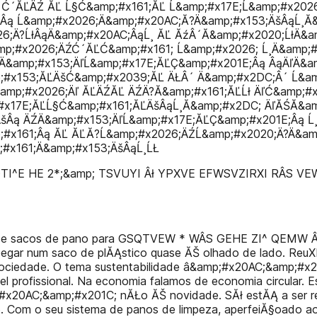
Ć´ĂĽÄŹ ĂĽ Ĺ§Ć&amp;#x161;ĂĽ Ĺ&amp;#x17E;Ĺ&amp;#x2026
ĹłÂą Ĺ&amp;#x2026;Ä&amp;#x20AC;Ă?Ä&amp;#x153;ÄšÂąĹ¸Ă
;Ä?ĹłÂąÄ&amp;#x20AC;ÂąĹ¸ ĂĽ ĂźÂ´Ă&amp;#x2020;ĹłÄ&am
p;#x2026;ÄŹĆ´ĂĽĆ&amp;#x161; Ĺ&amp;#x2026; Ĺ¸Ä&amp;#
ŹÄ&amp;#x153;ÄľĹ&amp;#x17E;ĂĽÇ&amp;#x201E;Âą ÂąÄľÄ&a
;#x153;ĂĽÄšĆ&amp;#x2039;ĂĽ ÄŁÂ´ Ä&amp;#x2DC;Â´ Ĺ&am
amp;#x2026;Äľ ĂĽÄŹĂĽ ÄŹÄ?Ă&amp;#x161;ĂĽĹł ÄľĆ&amp;#x
#x17E;ĂĽĹ§Ć&amp;#x161;ĂĽÄšÂąĹ¸Ă&amp;#x2DC; ÄľĂŚĂ&amp
 ÄšÂą ÄŹÄ&amp;#x153;ÄľĹ&amp;#x17E;ĂĽÇ&amp;#x201E;Âą 
;#x161;Âą ĂĽ ĂĽĂ?Ĺ&amp;#x2026;ÄŹĹ&amp;#x2020;Ä?Ä&amp
;#x161;Ä&amp;#x153;ÄšÂąĹ¸ĹŁ
I^E HE 2*;&amp; TSVUYI Âł YPXVE EFWSVZIRXI RÂ­S VE
 e sacos de pano para GSQTVEW * WÂ­S GEHE ZI^ QEMW Â
em pegar num saco de plĂĄstico quase ĂŠ olhado de lado
sociedade. O tema sustentabilidade â&amp;#x20AC;&amp;
el profissional. Na economia falamos de economia circular
#x20AC;&amp;#x201C; nĂŁo ĂŠ novidade. SĂł estĂĄ a ser r
. Com o seu sistema de panos de limpeza, aperfeiĂ§oado a