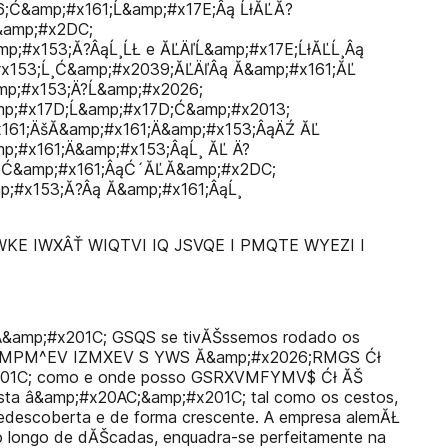
;Ć&amp;#x161;Ĺ&amp;#x17E;Âą ĹłĂĽĂ?
&amp;#x2DC;
p;#x153;Ă?ÂąĹ¸ĹŁ e ĂĽÄľĹ&amp;#x17E;ĹłĂĽĹ¸Âą
x153;Ĺ¸Ć&amp;#x2039;ĂĽÄľÂą Ă&amp;#x161;ĂĽ
mp;#x153;Ä?Ĺ&amp;#x2026;
p;#x17D;Ĺ&amp;#x17D;Ć&amp;#x2013;
161;ÄšĂ&amp;#x161;Ä&amp;#x153;ÂąÄŹ ĂĽ
;#x161;Ä&amp;#x153;ÂąĹ¸ ĂĽ Ä?
Ĺ¸Ć&amp;#x161;ÂąĆ´ĂĽĂ&amp;#x2DC;
;#x153;Ă?Âą Ă&amp;#x161;ÂąĹ¸
WKE IWXÂŤ WIQTVI IQ JSVQE I PMQTE WYEZI I
&amp;#x201C; GSQS se tivĂŠssemos rodado os
. ReuXMPM^EV IZMXEV S YWS Ă&amp;#x2026;RMGS Ćł
#x201C; como e onde posso GSRXVMFYMV$ Ćł ĂŠ
. Esta â&amp;#x20AC;&amp;#x201C; tal como os cestos,
edescoberta e de forma crescente. A empresa alemĂŁ
o longo de dĂŠcadas, enquadra-se perfeitamente na