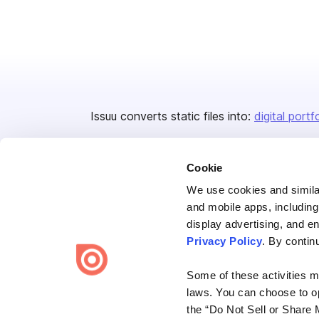
Issuu converts static files into:
digital portf
Cookie
We use cookies and similar
and mobile apps, including
display advertising, and e
Bending Spoons US Inc.
Privacy Policy
. By contin
Create once,
share everywhere.
Some of these activities ma
Issuu turns PDFs and other files into interactive flipbooks and
laws. You can choose to opt
engaging content for every channel.
the “Do Not Sell or Share 