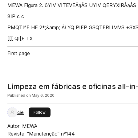
MEWA Figura 2. 6YIV VITEVEÂąÂ­S UYIV QERYXIRÂąÂ­S
8IP c c
PMQTI^E HE 2*;&amp; Âł YQ PIEP GSQTERLIMVS +SXS
[[[ QI[E TX
First page
Limpeza em fábricas e oficinas all-i
Published on
May 6, 2020
cie
this publisher
Follow
Autor: MEWA
Revista: "Manutenção" nº144