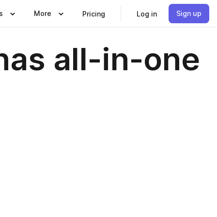
s
More
Sign up
Pricing
Log in
nas all-in-one