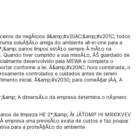
rceiros de negĂłcios â&amp;#x20AC;&amp;#x201C; todos
o numa soluĂ§ĂŁo amiga do ambiente all-in-one para a
;&amp; panos limpos estĂŁo sempre Ă mĂŁo na
s. Quando tiver cumprido a sua missĂŁo, ĂŠ guardado de
cialmente desenvolvido pela MEWA e completa o
portar conforme a lei. Ă&amp;#x20AC; hora combinada, o
rosamente controlados e cuidados antes de serem
timento inicial. Ă&amp;#x2030; para comeĂ§ar jĂĄ. A
&amp; A dimensĂŁo da empresa determina o nĂşmero
de panos de limpeza HE 2*;&amp; Âł JÂŤGMP HI MRXIKVEV
Ă empresa uma previsĂŁo exata de custos e faz poupar
ativa para a proteĂ§ĂŁo do ambiente