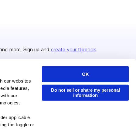
and more. Sign up and
create your flipbook
.
OK
Issuu Platform
Resources
th our websites
edia features,
Content Types
Developers
Do not sell or share my personal
information
 with our
Features
Publisher Directory
hnologies.
Flipbook
Redeem Code
nder applicable
Industries
ing the toggle or