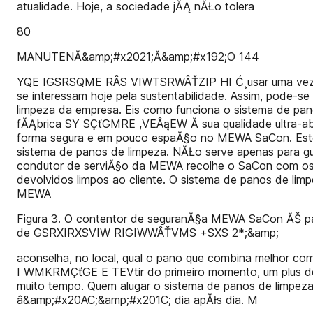
atualidade. Hoje, a sociedade jĂĄ nĂŁo tolera
80
MANUTENĂ&amp;#x2021;Ă&amp;#x192;O 144
YQE IGSRSQME RÂ­S VIWTSRWÂŤZIP HI Ć¸usar uma vez e 
se interessam hoje pela sustentabilidade. Assim, pode-s
limpeza da empresa. Eis como funciona o sistema de
fĂĄbrica SY SÇťGMRE ,VEÂąEW Ă sua qualidade ultra-abs
forma segura e em pouco espaĂ§o no MEWA SaCon. Este 
sistema de panos de limpeza. NĂŁo serve apenas para g
condutor de serviĂ§o da MEWA recolhe o SaCon com os 
devolvidos limpos ao cliente. O sistema de panos de li
MEWA
Figura 3. O contentor de seguranĂ§a MEWA SaCon ĂŠ
de GSRXIRXSVIW RIGIWWÂŤVMS +SXS 2*;&amp;
aconselha, no local, qual o pano que combina melhor c
I WMKRMÇťGE E TEVtir do primeiro momento, um plus dec
muito tempo. Quem alugar o sistema de panos de limpez
â&amp;#x20AC;&amp;#x201C; dia apĂłs dia. M