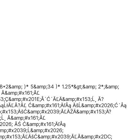
8*2&amp; )* 5&amp;34 )* 1.25*&gt;&amp; 2*;&amp;
 Ă&amp;#x161;ĂĽ
3;Ç&amp;#x201E;Â´Ć´ĂĽÄ&amp;#x153;Ĺ¸ Ă?
ÂąĹłĂĽĂ?ĂĽ Ć&amp;#x161;ÄľÂą ÄšĹ&amp;#x2026;Ć´Âą
p;#x153;ÄšĆ&amp;#x2039;ĂĽÄŹÄ&amp;#x153;Ä?
Ĺ¸ Ă&amp;#x161;ĂĽ
2026; ĂŚ Ć&amp;#x161;ÄľÂą
amp;#x2039;Ĺ&amp;#x2026;
amp;#x153;ĂĽÄšĆ&amp;#x2039;ĂĽĂ&amp;#x2DC;