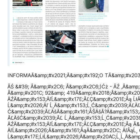
INFORMAĂ&amp;#x2021;Ă&amp;#x192;O TĂ&amp;#x20
ÂŚ &#39; Â&amp;#x2C6; Â&amp;#x2C6;)Ćż - ÂŹ ,Â&amp;#
Â&amp;#x201C; 92&amp; 419Â&amp;#x2018;Â&amp;#x2
ÄŹÄ&amp;#x153;ÄľĹ&amp;#x17E;ĂĽÇ&amp;#x201E;Âą Ĺł
Ĺ&amp;#x2026;Äľ Ĺ¸Ä&amp;#x153;Ĺ¸Ć&amp;#x2039;ĂĽÄľ
Ć&amp;#x2039;ĂĽÄšĂ&amp;#x161;ĂŠÄšĂ?Ä&amp;#x153;
ĂĽÄšĆ&amp;#x2039;ĂĽ Ĺ¸Ä&amp;#x153;Ĺ¸Ć&amp;#x2039
ÄŹÄ&amp;#x153;ÄľĹ&amp;#x17E;ĂĽÇ&amp;#x201E;Âą Ă&
ÄľĹ&amp;#x2026;Ă&amp;#x161;ÂąĂ&amp;#x2DC; ÄľÂąĹ¸
Ĺ&amp;#x17E;ĹłĹ&amp;#x2026;Ä&amp;#x20AC;Ĺ¸Ĺ¸Ä&a