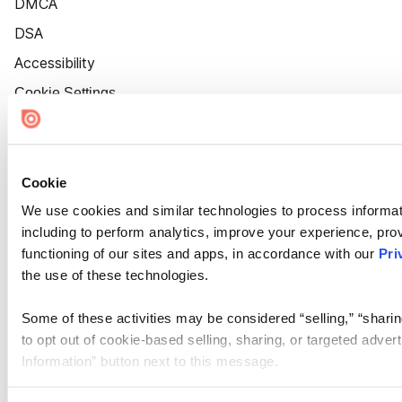
DMCA
DSA
Accessibility
Cookie Settings
Cookie
We use cookies and similar technologies to process informat
including to perform analytics, improve your experience, prov
functioning of our sites and apps, in accordance with our
Pri
the use of these technologies.
Some of these activities may be considered “selling,” “sharin
to opt out of cookie-based selling, sharing, or targeted adver
Information” button next to this message.