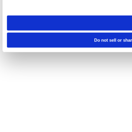
Please note that your opt-out preference is stored at the br
site you visit. If you access our sites from a different device
need to be set again.
Do not sell or sha