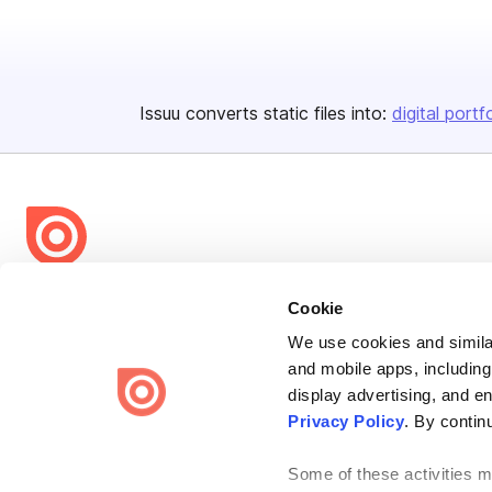
Issuu converts static files into:
digital portf
Bending Spoons US Inc.
Cookie
Create once,
share everywhere.
We use cookies and similar
and mobile apps, including
Issuu turns PDFs and other files into interactive flipbooks and
engaging content for every channel.
display advertising, and e
Privacy Policy
. By contin
Some of these activities ma