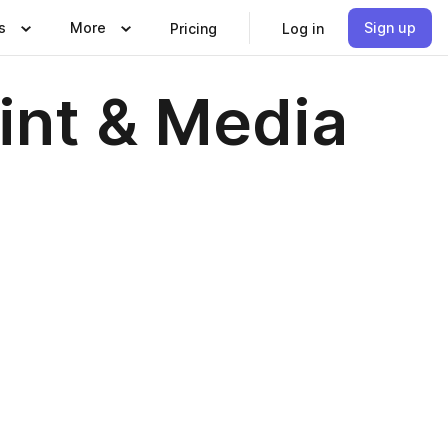
s
More
Sign up
Pricing
Log in
int & Media