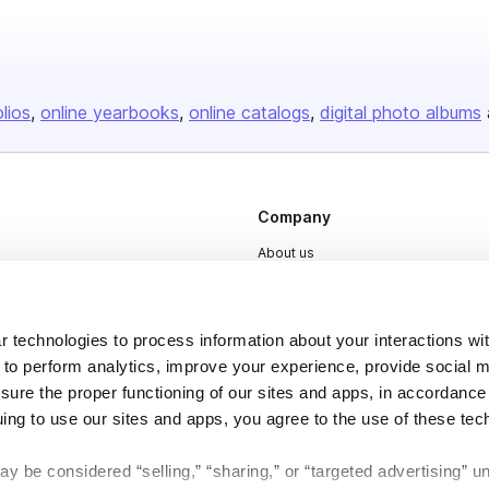
olios
online yearbooks
online catalogs
digital photo albums
Company
About us
Careers
Plans & Pricing
 technologies to process information about your interactions wi
Press
 to perform analytics, improve your experience, provide social m
nsure the proper functioning of our sites and apps, in accordance
Contact
uing to use our sites and apps, you agree to the use of these tec
y be considered “selling,” “sharing,” or “targeted advertising” u