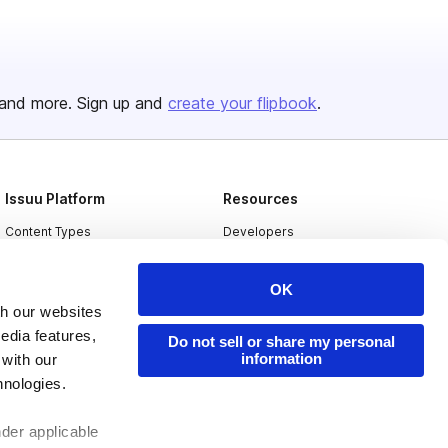
and more. Sign up and
create your flipbook
.
Issuu Platform
Resources
Content Types
Developers
Features
Publisher Directory
OK
Flipbook
Redeem Code
th our websites
Industries
edia features,
Do not sell or share my personal
information
 with our
hnologies.
nder applicable