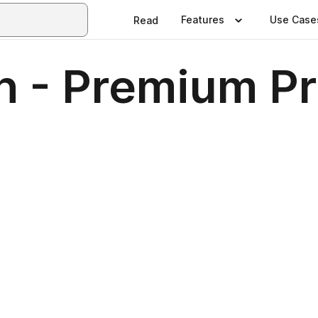
Features
Use Case
Read
 - Premium Pr