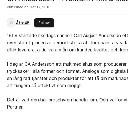
Published on
Oct 17, 2018
Åtta45
this publisher
Follow
1869 startade riksdagsmannen Carl August Andersson ett 
över stafettpinnen är oerhört stolta att föra hans arv vidare
alltid leverera, alltid vara mån om kunder, kvalitet och k
I dag är CA Andersson ett multimediahus som producerar
trycksaker i alla former och format. Analoga som digital
en lång rad tjänster och produkter för att få din markna
att fungera så effektivt som möjligt.
Det är vad den här broschyren handlar om. Och varför vi
Partner.