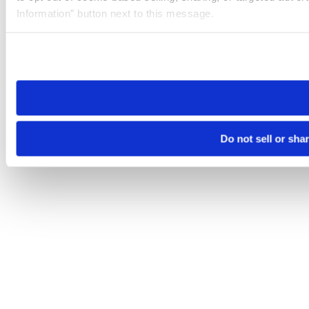
Information” button next to this message.
Please note that your opt-out preference is stored at the br
site you visit. If you access our sites from a different device
need to be set again.
Do not sell or sha