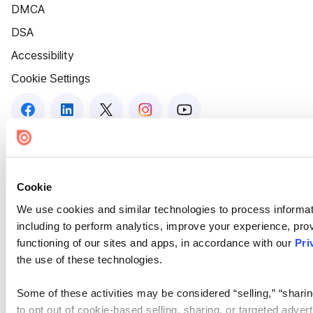
DMCA
DSA
Accessibility
Cookie Settings
Cookie
We use cookies and similar technologies to process informat
including to perform analytics, improve your experience, prov
functioning of our sites and apps, in accordance with our
Pri
the use of these technologies.
Some of these activities may be considered “selling,” “sharin
to opt out of cookie-based selling, sharing, or targeted adver