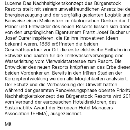
Lucerne Das Nachhaltigkeitskonzept des Bürgenstock
Resorts stellt mit seinem umweltfreundlichen Ansatz bei de
Energieerzeugung und der sorgfältig geplanten Logistik un
Bauweise einen Meilenstein im ökologischen Denken dar. 
Planer und Entwickler des neuen Resorts liessen sich dabe
von den ursprünglichen Eigentümern Franz Josef Bucher u
Josef Durrer inspirieren, die für ihre innovativen Ideen
bekannt waren. 1888 eröffneten die beiden
Geschäftspartner vor Ort die erste elektrische Seilbahn in 
Schweiz und bauten für die Trinkwasserversorgung eine
Wasserleitung vom Vierwaldstättersee zum Resort. Die
Entwickler des neuen Resorts knüpften an das Erbe diese
beiden Vordenker an. Bereits in den frühen Stadien der
Konzeptentwicklung wurden alle Möglichkeiten analysiert.
Der Schutz und die Verbesserung der Umwelt hatten
während der gesamten Renovierungsphase oberste Prioritä
Nachhaltigkeitskonzept des Bürgenstock Resorts wird 20
vom Verband der europäischen Hoteldirektoren, das
Sustainability Award der European Hotel Managers
Association (EHMA), ausgezeichnet.
Mit