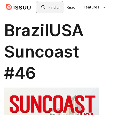
Skip to main content
Search
Features
Read
BrazilUSA
Suncoast
#46