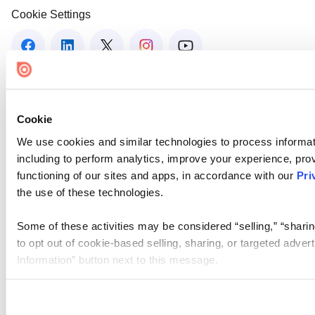
Cookie Settings
Cookie
We use cookies and similar technologies to process informat
including to perform analytics, improve your experience, prov
functioning of our sites and apps, in accordance with our
Pri
the use of these technologies.
Some of these activities may be considered “selling,” “sharin
to opt out of cookie-based selling, sharing, or targeted adver
Information” button next to this message.
Please note that your opt-out preference is stored at the br
site you visit. If you access our sites from a different device