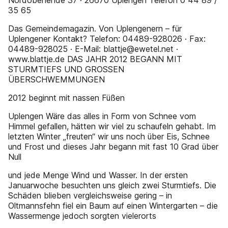
Nordobenende 37 · 26670 Uplengen Telefon 0 44 89 /
35 65
Das Gemeindemagazin. Von Uplengenern – für
Uplengener Kontakt? Telefon: 04489-928026 · Fax:
04489-928025 · E-Mail: blattje@ewetel.net ·
www.blattje.de DAS JAHR 2012 BEGANN MIT
STURMTIEFS UND GROSSEN
ÜBERSCHWEMMUNGEN
2012 beginnt mit nassen Füßen
Uplengen Wäre das alles in Form von Schnee vom
Himmel gefallen, hätten wir viel zu schaufeln gehabt. Im
letzten Winter „freuten“ wir uns noch über Eis, Schnee
und Frost und dieses Jahr begann mit fast 10 Grad über
Null
und jede Menge Wind und Wasser. In der ersten
Januarwoche besuchten uns gleich zwei Sturmtiefs. Die
Schäden blieben vergleichsweise gering – in
Oltmannsfehn fiel ein Baum auf einen Wintergarten – die
Wassermenge jedoch sorgten vielerorts