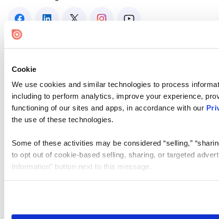
Cookie
We use cookies and similar technologies to process informat
including to perform analytics, improve your experience, prov
functioning of our sites and apps, in accordance with our
Pri
the use of these technologies.
Some of these activities may be considered “selling,” “sharin
to opt out of cookie-based selling, sharing, or targeted adver
Information” button next to this message.
Please note that your opt-out preference is stored at the br
site you visit. If you access our sites from a different device
need to be set again.