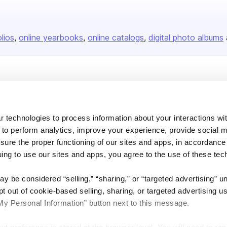
olios
online yearbooks
online catalogs
digital photo albums
Company
About us
 technologies to process information about your interactions wi
Careers
 to perform analytics, improve your experience, provide social m
Plans & Pricing
nsure the proper functioning of our sites and apps, in accordance
Press
uing to use our sites and apps, you agree to the use of these tec
Contact
y be considered “selling,” “sharing,” or “targeted advertising” u
 out of cookie-based selling, sharing, or targeted advertising us
My Personal Information” button next to this message.