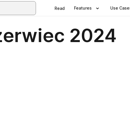
Features
Use Case
Read
zerwiec 2024