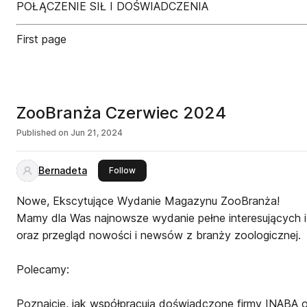
POŁĄCZENIE SIŁ I DOŚWIADCZENIA
First page
ZooBranża Czerwiec 2024
Published on
Jun 21, 2024
Bernadeta
this publisher
Follow
Nowe, Ekscytujące Wydanie Magazynu ZooBranża!
Mamy dla Was najnowsze wydanie pełne interesujących 
oraz przegląd nowości i newsów z branży zoologicznej.
Polecamy:
Poznajcie, jak współpracują doświadczone firmy INABA 