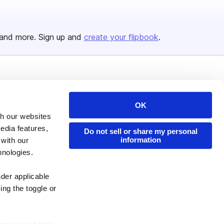
and more. Sign up and
create your flipbook
.
Issuu Platform
Resources
Content Types
Developers
OK
th our websites
Features
Publisher Directory
edia features,
Do not sell or share my personal
Flipbook
Redeem Code
information
 with our
Industries
hnologies.
nder applicable
ing the toggle or