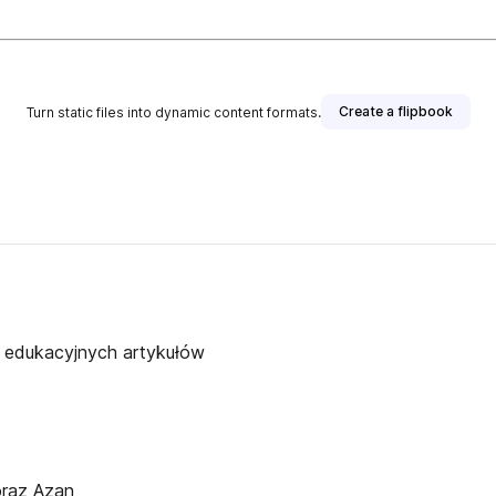
Create a flipbook
Turn static files into dynamic content formats.
i edukacyjnych artykułów
oraz Azan