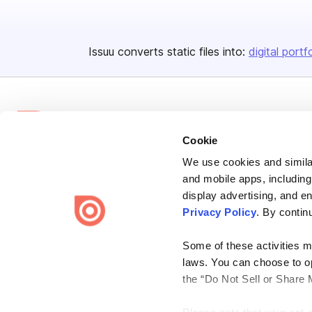
Issuu converts static files into:
digital portf
Cookie
We use cookies and similar
Bending Spoons US Inc.
and mobile apps, including
Create once,
share everywhere.
display advertising, and e
Privacy Policy
. By contin
Issuu turns PDFs and other files into interactive flipbooks and
engaging content for every channel.
Some of these activities ma
laws. You can choose to opt
the “Do Not Sell or Share 