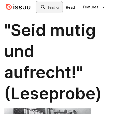
Skip to main content
Search
Features
Read
"Seid mutig
und
aufrecht!"
(Leseprobe)