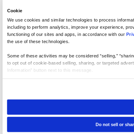
Cookie
We use cookies and similar technologies to process informat
including to perform analytics, improve your experience, prov
functioning of our sites and apps, in accordance with our
Pri
the use of these technologies.
Some of these activities may be considered “selling,” “sharin
to opt out of cookie-based selling, sharing, or targeted adver
Information” button next to this message.
Please note that your opt-out preference is stored at the br
site you visit. If you access our sites from a different device
need to be set again.
Do not sell or sha