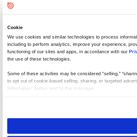
Cookie
We use cookies and similar technologies to process informat
including to perform analytics, improve your experience, prov
functioning of our sites and apps, in accordance with our
Pri
the use of these technologies.
Some of these activities may be considered “selling,” “sharin
to opt out of cookie-based selling, sharing, or targeted adver
Information” button next to this message.
Please note that your opt-out preference is stored at the br
site you visit. If you access our sites from a different device
need to be set again.