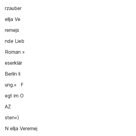
rzauber
ellja Ve
remejs
nde Lieb
Roman »
eserklär
Berlin li
ung.« F
egt im O
AZ
sten«)
N ellja Veremej