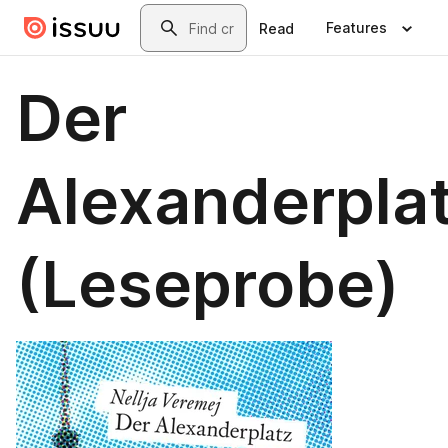
Skip to main content
Search
Features
Read
Der
Alexanderpla
(Leseprobe)