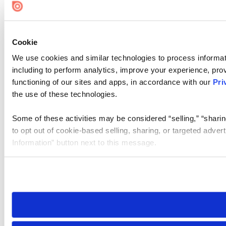
Cookie
We use cookies and similar technologies to process informat
including to perform analytics, improve your experience, prov
functioning of our sites and apps, in accordance with our
Pri
the use of these technologies.
Some of these activities may be considered “selling,” “sharin
to opt out of cookie-based selling, sharing, or targeted adver
Information” button next to this message.
Please note that your opt-out preference is stored at the br
site you visit. If you access our sites from a different device
need to be set again.