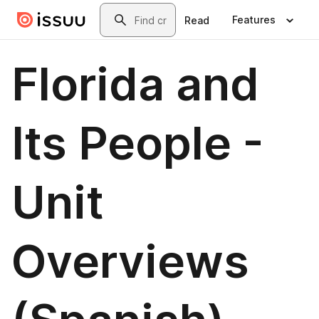
Skip to main content
Search
Features
Read
Florida and
Its People -
Unit
Overviews