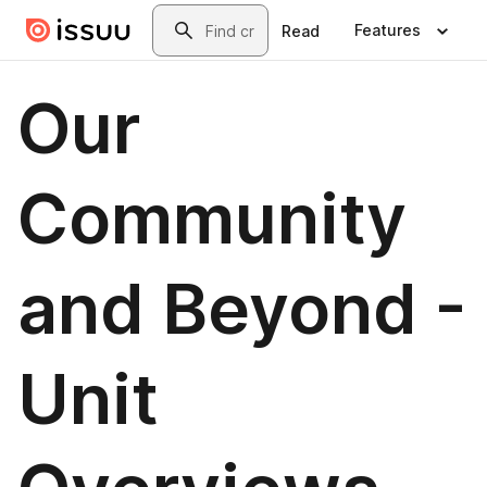
Skip to main content
Search
Features
Read
Our
Community
and Beyond -
Unit