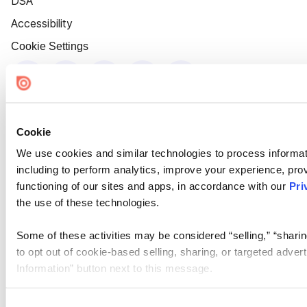
DSA
Accessibility
Cookie Settings
Cookie
We use cookies and similar technologies to process informat
including to perform analytics, improve your experience, prov
functioning of our sites and apps, in accordance with our
Pri
the use of these technologies.
Some of these activities may be considered “selling,” “sharin
to opt out of cookie-based selling, sharing, or targeted adver
Information” button next to this message.
Please note that your opt-out preference is stored at the br