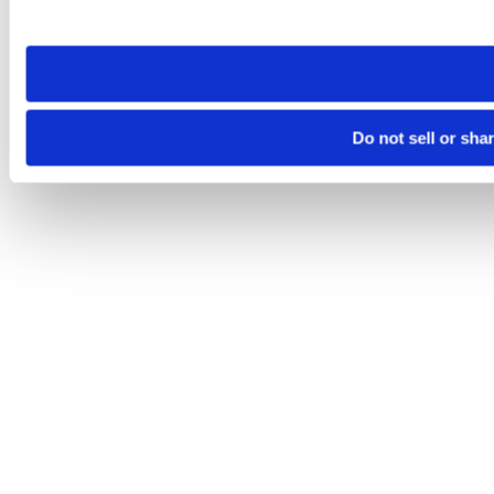
site you visit. If you access our sites from a different device
need to be set again.
Do not sell or sha