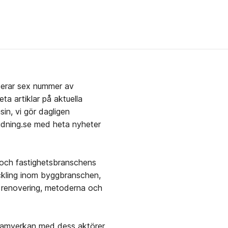
cerar sex nummer av
a artiklar på aktuella
n, vi gör dagligen
idning.se med heta nyheter
 och fastighetsbranschens
ckling inom byggbranschen,
n, renovering, metoderna och
 samverkan med dess aktörer,