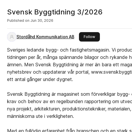
Svensk Byggtidning 3/2026
Published on
Jun 30, 2026
Stordåhd Kommunikation AB
this publisher
Follow
Sveriges ledande bygg- och fastighetsmagasin. Vi produ
tidningen per år, många spännande bilagor och rykande het
ämnen. Men Svensk Byggtidning är mer än bara ett magasi
nyhetsbrev och uppdaterar vår portal, www.svenskbyggt
ett antal gånger under dygnet.
Svensk Byggtidning är magasinet som förverkligar bygg-
krav och behov av en regelbunden rapportering om utve
nya projekt, arkitekturen, produktionstekniker, materiale
människorna ute i verkligheten.
Med en fullödig erfarenhet från branschen och en stark