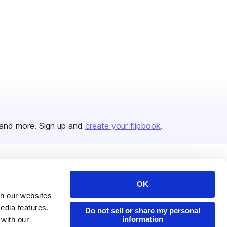
and more. Sign up and
create your flipbook
.
Issuu Platform
Resources
OK
Content Types
Developers
th our websites
edia features,
Features
Publisher Directory
Do not sell or share my personal
information
 with our
Flipbook
Redeem Code