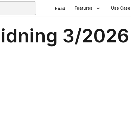
Features
Use Case
Read
idning 3/2026