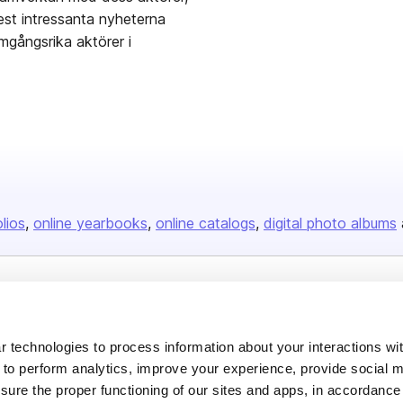
st intressanta nyheterna
mgångsrika aktörer i
olios
online yearbooks
online catalogs
digital photo albums
Company
About us
 technologies to process information about your interactions wi
 to perform analytics, improve your experience, provide social m
Careers
nsure the proper functioning of our sites and apps, in accordance
Plans & Pricing