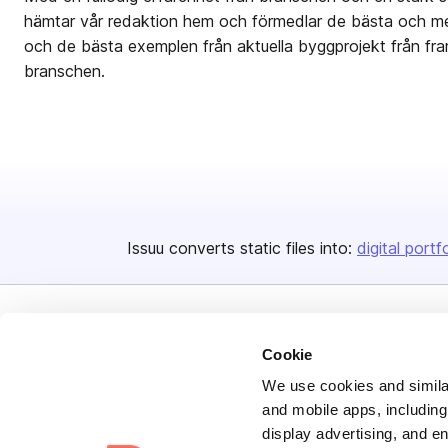
hämtar vår redaktion hem och förmedlar de bästa och me
och de bästa exemplen från aktuella byggprojekt från fra
branschen.
Issuu converts static files into:
digital portf
Cookie
We use cookies and similar
and mobile apps, including
Bending Spoons US Inc.
display advertising, and e
Create once,
share everywhere.