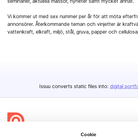
seminarier, aktuella mässor, nyheter samt mycket annat.
Vi kommer ut med sex nummer per år för att möta efterfr
annonsörer. Återkommande teman och vinjetter är kraftvär
vattenkraft, elkraft, miljö, stål, gruva, papper och cellulos
Issuu converts static files into:
digital portf
Cookie
Bending Spoons US Inc.