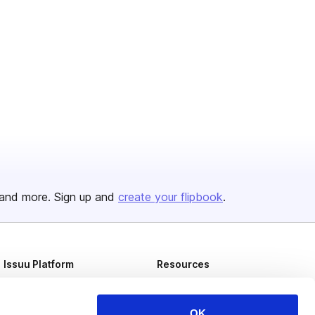
and more. Sign up and
create your flipbook
.
Issuu Platform
Resources
Content Types
Developers
Features
Publisher Directory
OK