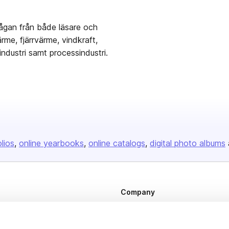
ågan från både läsare och
me, fjärrvärme, vindkraft,
aindustri samt processindustri.
olios
online yearbooks
online catalogs
digital photo albums
Company
About us
Careers