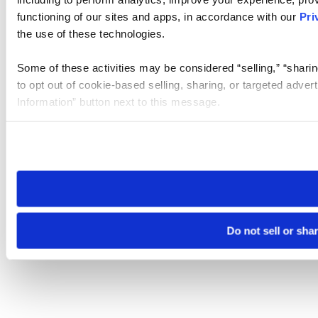
functioning of our sites and apps, in accordance with our
Pri
the use of these technologies.
Some of these activities may be considered “selling,” “sharin
to opt out of cookie-based selling, sharing, or targeted adver
Information” button next to this message.
Please note that your opt-out preference is stored at the br
site you visit. If you access our sites from a different device
need to be set again.
Do not sell or sha