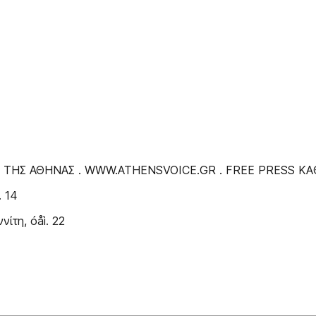
ΩΝΗ ΤΗΣ ΑΘΗΝΑΣ . WWW.ATHENSVOICE.GR . FREE PRESS 
. 14
τη, óåì. 22