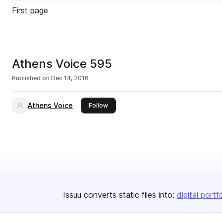
First page
Athens Voice 595
Published on
Dec 14, 2016
Athens Voice
this publisher
Follow
Issuu converts static files into:
digital portf