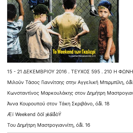
15 - 21 ∆ΕΚΕΜΒΡΙΟΥ 2016 . ΤΕΥΧΟΣ 595 . 210 Η Φ
Μιλούν Τάσος Γιαννίτσης στην Αγγελική Μπιρµπίλη, óåì
Κωνσταντίνος Μαρκουλάκης στον ∆ηµήτρη Μαστρογιαννί
Άννα Κουρουπού στον Τάκη Σκριβάνο, óåì. 18
Æï Weekend ôöî ¡ëáìåòÝ
Του ∆ηµήτρη Μαστρογιαννίτη, óåì. 16