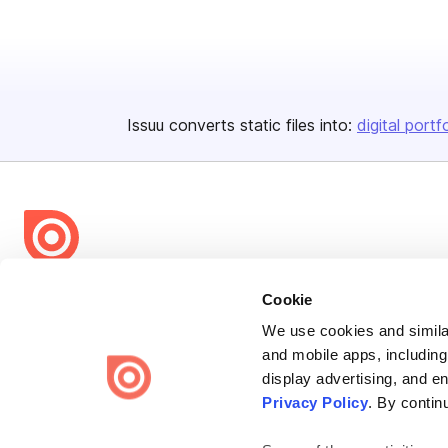
Issuu converts static files into:
digital portf
Bending Spoons US Inc.
Cookie
Create once,
share everywhere.
We use cookies and similar
and mobile apps, including
Issuu turns PDFs and other files into interactive flipbooks and
display advertising, and e
engaging content for every channel.
Privacy Policy
. By contin