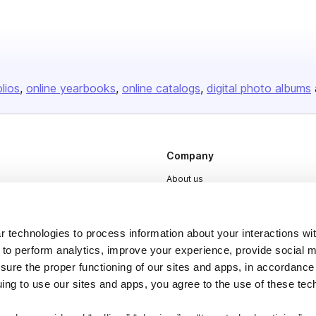
olios
online yearbooks
online catalogs
digital photo albums
Company
About us
Careers
Plans & Pricing
 technologies to process information about your interactions wi
Press
 to perform analytics, improve your experience, provide social m
nsure the proper functioning of our sites and apps, in accordance
Contact
uing to use our sites and apps, you agree to the use of these tec