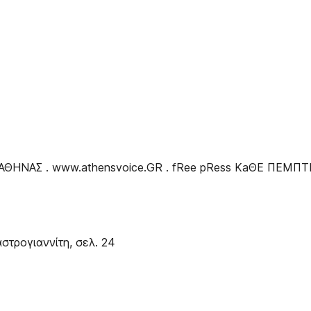
 ΑΘΗΝΑΣ . www.athensvoice.GR . fRee pRess KaΘΕ ΠΕΜΠ
τρογιαννίτη, σελ. 24