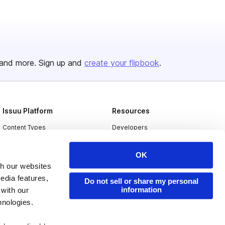
and more. Sign up and
create your flipbook
.
Issuu Platform
Resources
Content Types
Developers
Features
Publisher Directory
OK
Flipbook
Redeem Code
th our websites
Industries
edia features,
Do not sell or share my personal
information
 with our
hnologies.