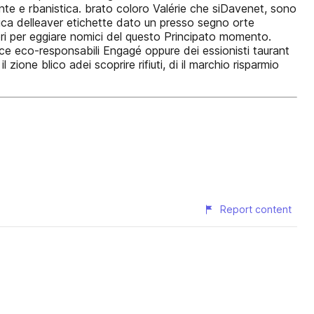
ente e rbanistica. brato coloro Valérie che siDavenet, sono
fica delleaver etichette dato un presso segno orte
i per eggiare nomici del questo Principato momento.
ce eco-responsabili Engagé oppure dei essionisti taurant
one blico adei scoprire rifiuti, di il marchio risparmio
Report content