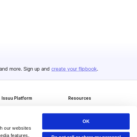
and more. Sign up and
create your flipbook
.
Issuu Platform
Resources
Content Types
Developers
Features
Publisher Directory
OK
th our websites
Flipbook
Redeem Code
edia features,