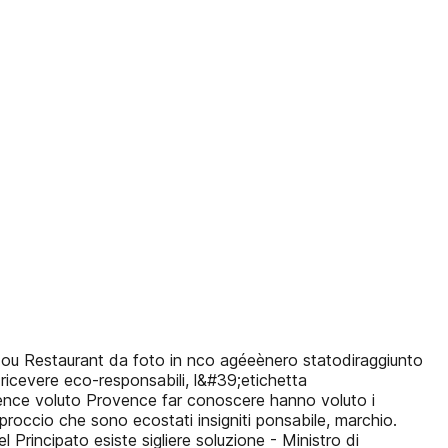
to ou Restaurant da foto in nco agéeènero statodiraggiunto
 ricevere eco-responsabili, l&#39;etichetta
ience voluto Provence far conoscere hanno voluto i
proccio che sono ecostati insigniti ponsabile, marchio.
rincipato esiste sigliere soluzione - Ministro di