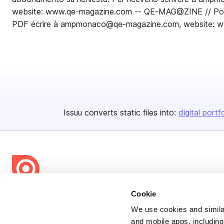
website: www.qe-magazine.com -- QE-MAG@ZINE // Pour 
PDF écrire à ampmonaco@qe-magazine.com, website: 
Issuu converts static files into:
digital portf
Cookie
Bending Spoons US Inc.
Create once,
share everywhere.
We use cookies and similar
and mobile apps, including