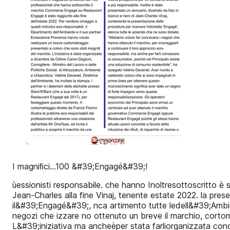
I magniﬁci...100 &#39;Engagé&#39;!
ùessionisti responsabile. che hanno Inoltresottoscritto è
Jean-Charles alla fine Vinaj, tenente estate 2022. la pres
il&#39;Engagé&#39;, nca artimento tutte ledell&#39;Ambie
negozi che izzare no ottenuto un breve il marchio, cortome
L&#39;iniziativa ma ancheèper stata farliorganizzata cono