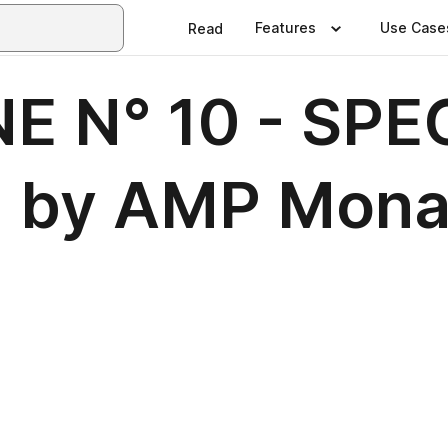
Features
Use Case
Read
 N° 10 - SPE
 by AMP Mon