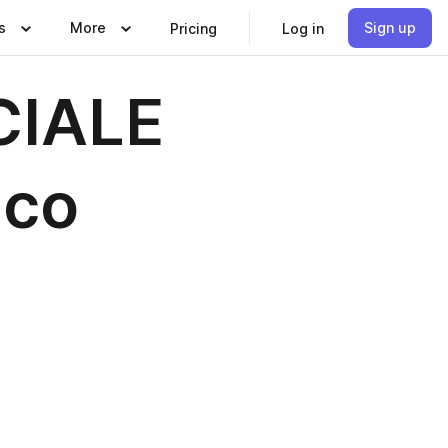
s
More
Sign up
Pricing
Log in
CIALE
aco