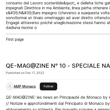
consumo del Lavoro sostenibile&quot;, e delleha tiche gato
impegnati Direttrice in ma Ambiente, linea perha ottenere 
s&#39;N&#39;Bars impegno (cheverso a suaquesta volta è 
sonoIlormai un tinaio ometraggio ad aver diretto ottenuto
Engagé attraverso poiché unaglicreazione stessi hanno ato a
dadiuna risorse o
First page
QE-MAG@ZINE N° 10 - SPECIALE N
Published on
Dec 17, 2022
AMP Monaco
this publisher
Follow
QE-MAG@ZINE: les news en Principauté de Monaco 
// Notizie e approfondimenti dal Principato di Monaco b
abbonamento su richiesta. Per riceverlo scrivere a am