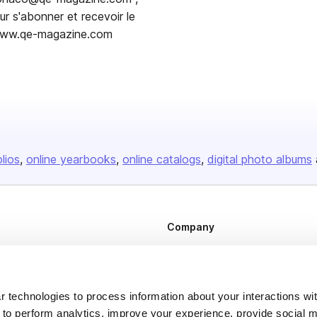
s'abonner et recevoir le
www.qe-magazine.com
olios
online yearbooks
online catalogs
digital photo albums
Company
About us
Careers
 technologies to process information about your interactions wi
Plans & Pricing
 to perform analytics, improve your experience, provide social m