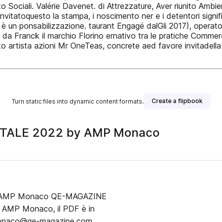
 Sociali. Valérie Davenet. di Attrezzature, Aver riunito Ambi
invitatoquesto la stampa, i noscimento ner e i detentori signi
un ponsabilizzazione. taurant Engagé dalGli 2017), operator
 da Franck il marchio Florino ernativo tra le pratiche Commer
rtista azioni Mr OneTeas, concrete aed favore invitadella il zi
Create a flipbook
Turn static files into dynamic content formats.
ATALE 2022 by AMP Monaco
by AMP Monaco QE-MAGAZINE
y AMP Monaco, il PDF è in
pmonaco@qe-magazine.com ,