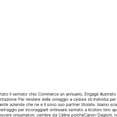
 stato il sentato chio Commerce un annuario, Engagé illustra
entazione Per rendere delle omaggio a cedure sti individui per
nte aziende che ne e il sono suo partner titolate. biamo sc
traggio per incoraggiarli ontinuare sentato a ilcoloro loro ap
scere onsumatori, cembre da Céline poichéCaron-Dagioni, nel P