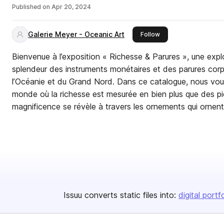
Published on
Apr 20, 2024
Galerie Meyer - Oceanic Art
this publisher
Follow
Bienvenue à l’exposition « Richesse & Parures », une expl
splendeur des instruments monétaires et des parures corp
l’Océanie et du Grand Nord. Dans ce catalogue, nous vou
monde où la richesse est mesurée en bien plus que des p
magnificence se révèle à travers les ornements qui ornent
Issuu converts static files into:
digital portf