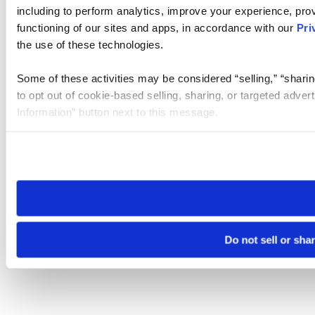
including to perform analytics, improve your experience, prov
functioning of our sites and apps, in accordance with our
Pri
the use of these technologies.
Some of these activities may be considered “selling,” “sharin
to opt out of cookie-based selling, sharing, or targeted adver
Information” button next to this message.
Please note that your opt-out preference is stored at the br
site you visit. If you access our sites from a different device
need to be set again.
Do not sell or sha