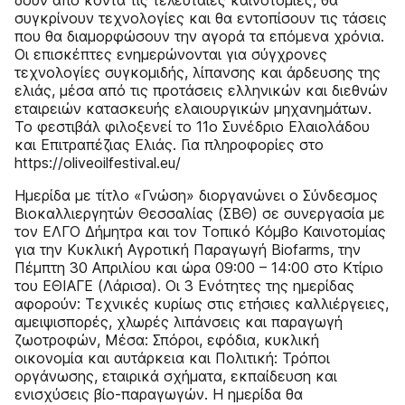
δουν από κοντά τις τελευταίες καινοτομίες, θα
συγκρίνουν τεχνολογίες και θα εντοπίσουν τις τάσεις
που θα διαμορφώσουν την αγορά τα επόμενα χρόνια.
Οι επισκέπτες ενημερώνονται για σύγχρονες
τεχνολογίες συγκομιδής, λίπανσης και άρδευσης της
ελιάς, μέσα από τις προτάσεις ελληνικών και διεθνών
εταιρειών κατασκευής ελαιουργικών μηχανημάτων.
Το φεστιβάλ φιλοξενεί το 11ο Συνέδριο Ελαιολάδου
και Επιτραπέζιας Ελιάς. Για πληροφορίες στο
https://oliveoilfestival.eu/
Ημερίδα με τίτλο «Γνώση» διοργανώνει ο Σύνδεσμος
Βιοκαλλιεργητών Θεσσαλίας (ΣΒΘ) σε συνεργασία με
τον ΕΛΓΟ Δήμητρα και τον Τοπικό Κόμβο Καινοτομίας
για την Κυκλική Αγροτική Παραγωγή Biofarms, την
Πέμπτη 30 Απριλίου και ώρα 09:00 – 14:00 στο Κτίριο
του ΕΘΙΑΓΕ (Λάρισα). Οι 3 Ενότητες της ημερίδας
αφορούν: Τεχνικές κυρίως στις ετήσιες καλλιέργειες,
αμειψισπορές, χλωρές λιπάνσεις και παραγωγή
ζωοτροφών, Μέσα: Σπόροι, εφόδια, κυκλική
οικονομία και αυτάρκεια και Πολιτική: Τρόποι
οργάνωσης, εταιρικά σχήματα, εκπαίδευση και
ενισχύσεις βίο-παραγωγών. Η ημερίδα θα