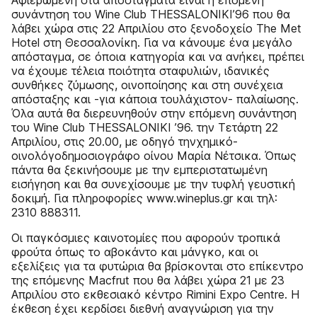
Αφιερωμένη στα αποστάγματα είναι η επόμενη
συνάντηση του Wine Club THESSALONIKI’96 που θα
λάβει χώρα στις 22 Απριλίου στο ξενοδοχείο The Met
Hotel στη Θεσσαλονίκη. Για να κάνουμε ένα μεγάλο
απόσταγμα, σε όποια κατηγορία και να ανήκει, πρέπει
να έχουμε τέλεια ποιότητα σταφυλιών, ιδανικές
συνθήκες ζύμωσης, οινοποίησης και στη συνέχεια
απόσταξης και -για κάποια τουλάχιστον- παλαίωσης.
Όλα αυτά θα διερευνηθούν στην επόμενη συνάντηση
του Wine Club THESSALONIKI ’96. την Τετάρτη 22
Απριλίου, στις 20.00, με οδηγό τηνχημικό-
οινολόγοδημοσιογράφο οίνου Μαρία Νέτσικα. Όπως
πάντα θα ξεκινήσουμε με την εμπεριστατωμένη
εισήγηση και θα συνεχίσουμε με την τυφλή γευστική
δοκιμή. Για πληροφορίες www.wineplus.gr και τηλ:
2310 888311.
Οι παγκόσμιες καινοτομίες που αφορούν τροπικά
φρούτα όπως το αβοκάντο και μάνγκο, και οι
εξελίξεις για τα φυτώρια θα βρίσκονται στο επίκεντρο
της επόμενης Macfrut που θα λάβει χώρα 21 με 23
Απριλίου στο εκθεσιακό κέντρο Rimini Expo Centre. Η
έκθεση έχει κερδίσει διεθνή αναγνώριση για την