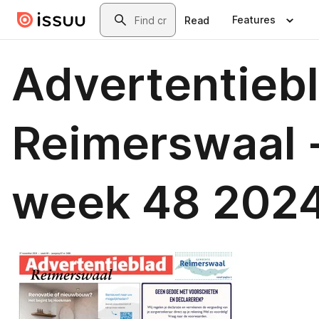
Skip to main content
Search
Features
Read
Advertentieb
Reimerswaal 
week 48 202