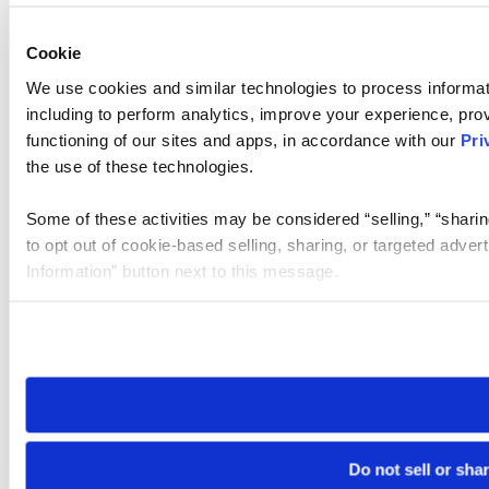
Cookie
We use cookies and similar technologies to process informat
including to perform analytics, improve your experience, prov
functioning of our sites and apps, in accordance with our
Pri
the use of these technologies.
Some of these activities may be considered “selling,” “sharin
to opt out of cookie-based selling, sharing, or targeted adver
Information” button next to this message.
Please note that your opt-out preference is stored at the br
site you visit. If you access our sites from a different device
need to be set again.
Do not sell or sha