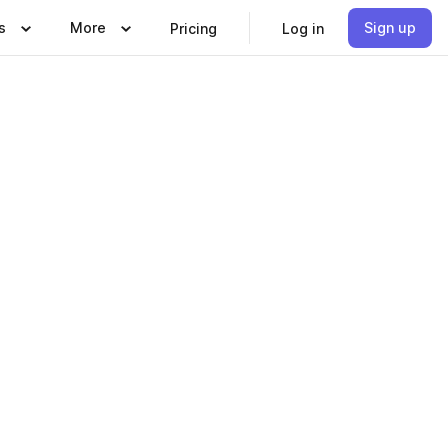
s
More
Sign up
Pricing
Log in