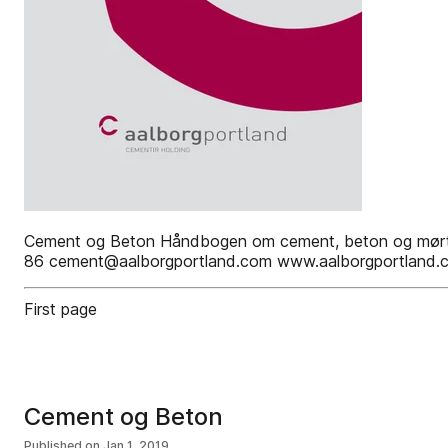
Cement og Beton Håndbogen om cement, beton og mørtel
86 cement@aalborgportland.com www.aalborgportland.
First page
Cement og Beton
Published on
Jan 1, 2019