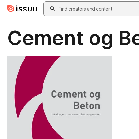
Skip to main content
Search
Cement og B