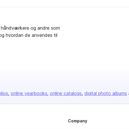
, håndværkere og andre som
og hvordan de anvendes til
olios
online yearbooks
online catalogs
digital photo albums
Company