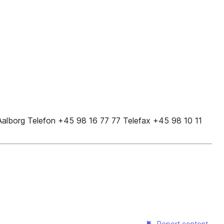
alborg Telefon +45 98 16 77 77 Telefax +45 98 10 11
Report content