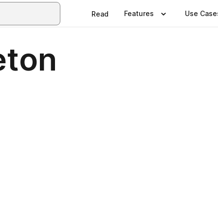
Features
Use Case
Read
eton