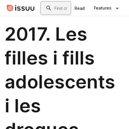
Skip to main content
Search
Features
Read
2017. Les
filles i fills
adolescents
i les