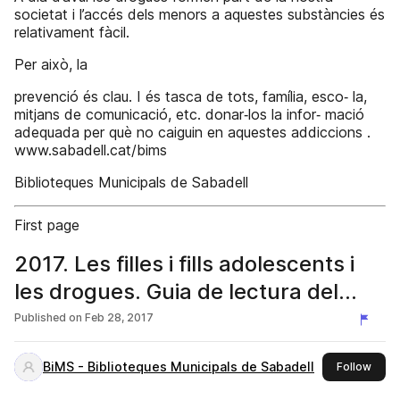
societat i l’accés dels menors a aquestes substàncies és
relativament fàcil.
Per això, la
prevenció és clau. I és tasca de tots, família, esco‐ la,
mitjans de comunicació, etc. donar‐los la infor‐ mació
adequada per què no caiguin en aquestes addiccions .
www.sabadell.cat/bims
Biblioteques Municipals de Sabadell
First page
2017. Les filles i fills adolescents i
les drogues. Guia de lectura del
Racó de mares i pares.
Published on
Feb 28, 2017
BiMS - Biblioteques Municipals de Sabadell
this 
Follow