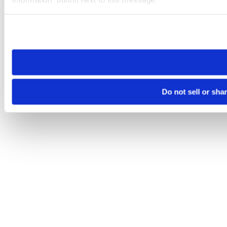
Please note that your opt-out preference is stored at the br
site you visit. If you access our sites from a different device
need to be set again.
Do not sell or sha