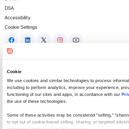
DSA
Accessibility
Cookie Settings
Cookie
We use cookies and similar technologies to process informat
including to perform analytics, improve your experience, prov
functioning of our sites and apps, in accordance with our
Pri
the use of these technologies.
Some of these activities may be considered “selling,” “sharin
to opt out of cookie-based selling, sharing, or targeted adver
Information” button next to this message.