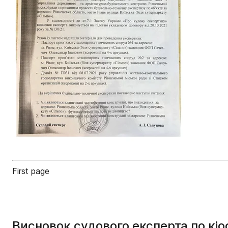
First page
Висновок судового експерта по кіос