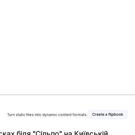
Create a flipbook
Turn static files into dynamic content formats.
ках біля "Сільпо" на Київській