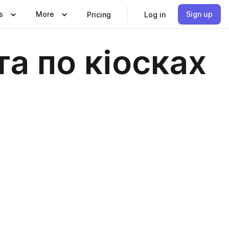
s
More
Sign up
Pricing
Log in
а по кіосках