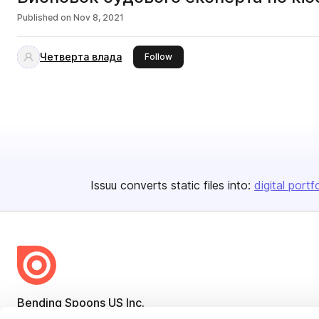
Published on
Nov 8, 2021
Четверта влада
this publisher
Follow
Issuu converts static files into:
digital portf
Bending Spoons US Inc.