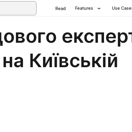
Features
Use Case
Read
ового експерт
 на Київській