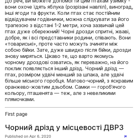
До речі, ви можете допомогти цим птахам узимку -
вони охоче їдять яблука (розрізані навпіл), виноград,
інші ягоди та фрукти. Коли птах стає постійним
відвідувачем годівнички, можна слідкувати за його
трапезою з відстані 1-2 метри, хоча зазвичай цей
птах дуже обережний! Чорні дрозди спритні, жваві,
добре, як і всі представники родини, співають. Вони
«товариські», проте часто можуть зчиняти між
собою бійки. Зате, дуже швидко після бійки, дрозди
знову миряться. Цікаво те, що варто якомусь
чорному дроздові озватись, як переважно, на його
поклик появляється інший дрізд. Чорний дрізд —
птах, розміром удвічі менший за шпака, але удвічі
більше міського горобця. Матово-чорний, з яскравим
оранжево-жовтим дзьобом. Самки — гороб’ячого
кольору, пташенята — теж, але з невеликими
плямочками.
First page
Чорний дрізд у місцевості ДВРЗ
Published on
Apr 6, 2020