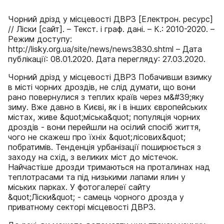
Чорний дрізд у місцевості ДВРЗ [Електрон. ресурс]
// Ліски [сайт]. – Текст. і граф. дані. – К.: 2010-2020. –
Режим доступу:
http://lisky.org.ua/site/news/news3830.shtml – Дата
публікації: 08.01.2020. Дата перегляду: 27.03.2020.
Чорний дрізд у місцевості ДВРЗ Побачивши взимку
в місті чорних дроздів, не слід думати, що вони
рано повернулися з теплих країв через м&#39;яку
зиму. Вже давно в Києві, як і в інших європейських
містах, живе &quot;міська&quot; популяція чорних
дроздів - вони перейшли на осілий спосіб життя,
чого не скажеш про їхніх &quot;лісових&quot;
побратимів. Тенденція урбанізації поширюється з
заходу на схід, з великих міст до містечок.
Найчастіше дрозди тримаються на проталинах над
теплотрасами та під низькими лапами ялин у
міських парках. У фотогалереї сайту
&quot;Ліски&quot; - самець чорного дрозда у
приватному секторі місцевості ДВРЗ.