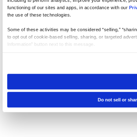
functioning of our sites and apps, in accordance with our
Pri
the use of these technologies.
Some of these activities may be considered “selling,” “sharin
to opt out of cookie-based selling, sharing, or targeted adver
Information” button next to this message.
Please note that your opt-out preference is stored at the br
site you visit. If you access our sites from a different device
need to be set again.
Do not sell or sha