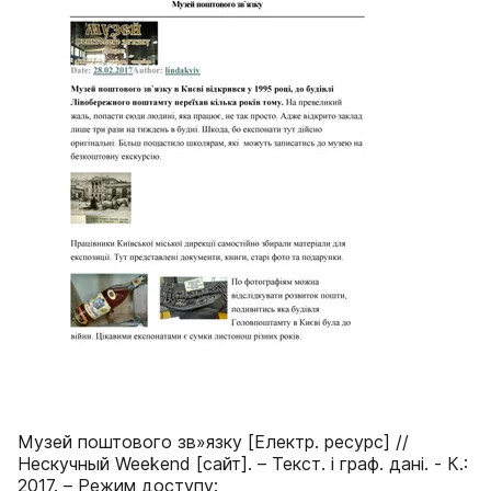
Музей поштового зв»язку [Електр. ресурс] //
Нескучный Weekend [сайт]. – Текст. і граф. дані. - К.:
2017. – Режим доступу: