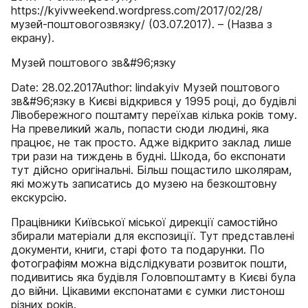
https://kyivweekend.wordpress.com/2017/02/28/
музей-поштовогозвязку/ (03.07.2017). – (Назва з
екрану).
Музей поштового зв&#96;язку
Date: 28.02.2017Author: lindakyiv Музей поштового
зв&#96;язку в Києві відкрився у 1995 році, до будівлі
Лівобережного поштамту переїхав кілька років тому.
На превеликий жаль, попасти сюди людині, яка
працює, не так просто. Адже відкрито заклад лише
три рази на тиждень в будні. Шкода, бо експонати
тут дійсно оригінальні. Більш пощастило школярам,
які можуть записатись до музею на безкоштовну
екскурсію.
Працівники Київської міської дирекції самостійно
збирали матеріали для експозиції. Тут представлені
документи, книги, старі фото та подарунки. По
фотографіям можна відслідкувати розвиток пошти,
подивитись яка будівля Головпоштамту в Києві була
до війни. Цікавими експонатами є сумки листонош
різних років.