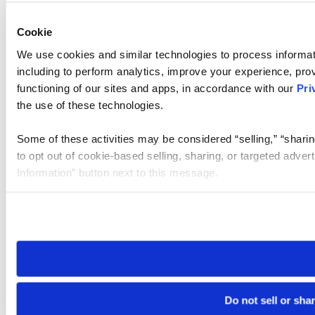
Cookie
We use cookies and similar technologies to process informat
including to perform analytics, improve your experience, prov
functioning of our sites and apps, in accordance with our
Pri
the use of these technologies.
Some of these activities may be considered “selling,” “sharin
to opt out of cookie-based selling, sharing, or targeted adver
Information” button next to this message.
Please note that your opt-out preference is stored at the br
site you visit. If you access our sites from a different device
need to be set again.
Do not sell or sha