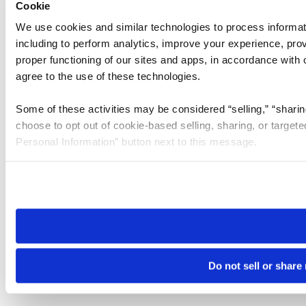
Cookie Settings
Cookie
We use cookies and similar technologies to process informat
including to perform analytics, improve your experience, prov
proper functioning of our sites and apps, in accordance with
agree to the use of these technologies.
Some of these activities may be considered “selling,” “sharin
choose to opt out of cookie-based selling, sharing, or target
Personal Information” button next to this message.
Please note that your opt-out preference is stored at the bro
branded site you visit. If you access our sites from a differen
preference will need to be set again.
Do not sell or share