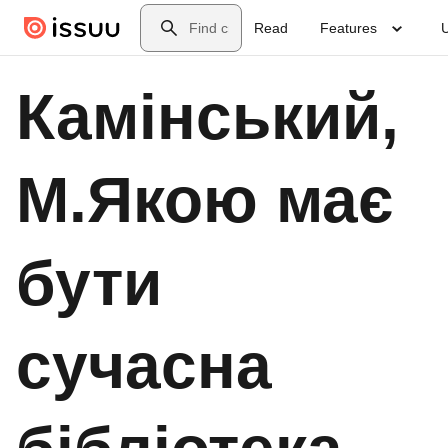
Skip to main content
Search
Read
Features
Камінський,
М.Якою має
бути
сучасна