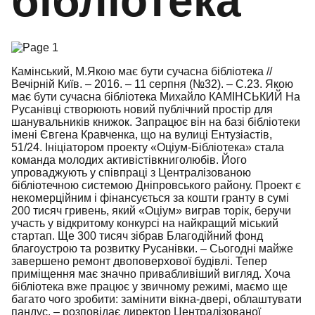
бібліотека
Камінський, М.Якою має бути сучасна бібліотека //
Вечірній Київ. – 2016. – 11 серпня (№32). – С.23. Якою
має бути сучасна бібліотека Михайло КАМІНСЬКИЙ На
Русанівці створюють новий публічний простір для
шанувальників книжок. Запрацює він на базі бібліотеки
імені Євгена Кравченка, що на вулиці Ентузіастів,
51/24. Ініціатором проекту «Оціум-Бібліотека» стала
команда молодих активістівкниголюбів. Його
упроваджують у співпраці з Централізованою
бібліотечною системою Дніпровського району. Проект є
некомерційним і фінансується за кошти гранту в сумі
200 тисяч гривень, який «Оціум» виграв торік, беручи
участь у відкритому конкурсі на найкращий міський
стартап. Ще 300 тисяч зібрав Благодійний фонд
благоустрою та розвитку Русанівки. – Сьогодні майже
завершено ремонт двоповерхової будівлі. Тепер
приміщення має значно привабливіший вигляд. Хоча
бібліотека вже працює у звичному режимі, маємо ще
багато чого зробити: замінити вікна-двері, облаштувати
пандус, – розповідає директор Централізованої