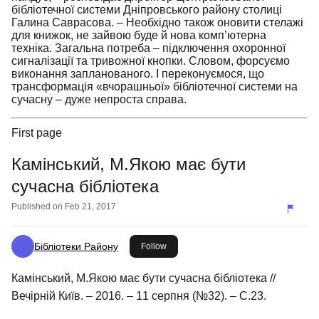
бібліотечної системи Дніпровського району столиці
Галина Саврасова. – Необхідно також оновити стелажі
для книжок, не зайвою буде й нова комп’ютерна
техніка. Загальна потреба – підключення охоронної
сигналізації та тривожної кнопки. Словом, форсуємо
виконання запланованого. І переконуємося, що
трансформація «вчорашньої» бібліотечної системи на
сучасну – дуже непроста справа.
First page
Камінський, М.Якою має бути
сучасна бібліотека
Published on
Feb 21, 2017
Бібліотеки Району
this publisher
Follow
Камінський, М.Якою має бути сучасна бібліотека //
Вечірній Київ. – 2016. – 11 серпня (№32). – С.23.