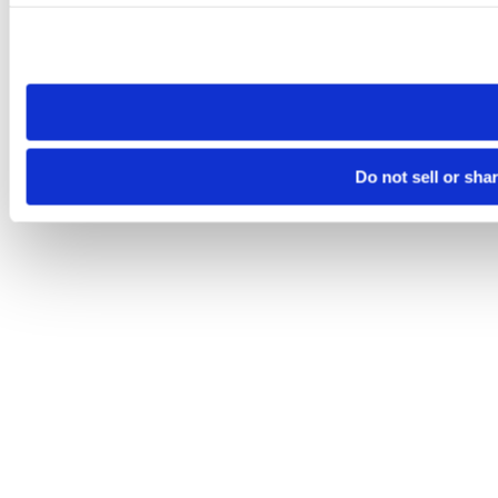
Please note that your opt-out preference is stored at the br
site you visit. If you access our sites from a different device
need to be set again.
Do not sell or sha