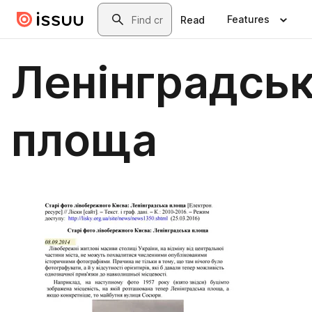
Skip to main content
Search
Features
Read
Ленінградсь
площа