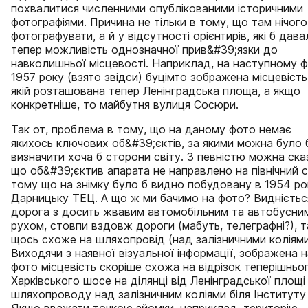
похвалитися численними опублікованими історичними
фотографіями. Причина не тільки в тому, що там нічог
фотографувати, а й у відсутності орієнтирів, які б дава
тепер можливість однозначної прив&#39;язки до
навколишньої місцевості. Наприклад, на наступному 
1957 року (взято звідси) буцімто зображена місцевість
якій розташована тепер Ленінградська площа, а якщо
конкретніше, то майбутня вулиця Сосюри.
Так от, проблема в тому, що на даному фото немає
якихось ключових об&#39;єктів, за якими можна було 
визначити хоча б сторони світу. З певністю можна ска
що об&#39;єктив апарата не направлено на північний с
тому що на знімку було б видно побудовану в 1954 ро
Дарницьку ТЕЦ. А що ж ми бачимо на фото? Виднієтьс
дорога з досить жвавим автомобільним та автобусни
рухом, стовпи вздовж дороги (мабуть, телеграфні?), т
щось схоже на шляхопровід (над залізничними коліями
Виходячи з наявної візуальної інформації, зображена н
фото місцевість скоріше схожа на відрізок теперішньо
Харківського шосе на ділянці від Ленінградської площі
шляхопроводу над залізничним коліями біля Інституту х