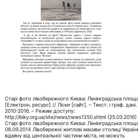
Старі фото лівобережного Києва: Ленінградська площ
[Електрон. ресурс] // Ліски [сайт]. – Текст. і граф. дані. 
2010-2016. – Режим доступу:
http://lisky.org.ua/site/news/news1350.shtml (25.03.2016)
Старі фото лівобережного Києва: Ленінградська площ
08.09.2014 Лівобережні житлові масиви столиці Україн
відміну від центральної частини міста, не можуть