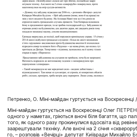
Петренко, О. Міні-майдан гуртується на Воскресенці //
Міні-майдан гуртується на Воскресенці Олег ПЕТРЕНК
одного у наметах, гріються вночі біля багаття, що п
того, як одного разу прокинулися вдосвіта від ревінн
заарештували техніку. Але вночі на 2 січня «скверору
го, – розповів «Вечірці» депутат Київради Михайло Б