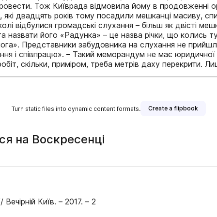
ь провести. Тож Київрада відмовила йому в продовженні 
, які двадцять років тому посадили мешканці масиву, сп
колі відбулися громадські слухання – більш як двісті ме
а назвати його «Радунка» – це назва річки, що колись ту
мога». Представники забудовника на слухання не прийшли
я і співпрацю». – Такий меморандум не має юридичної с
в робіт, скільки, приміром, треба метрів даху перекрити. 
Create a flipbook
Turn static files into dynamic content formats.
ся на Воскресенці
Вечірній Київ. – 2017. – 2