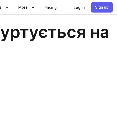
s
More
Sign up
Pricing
Log in
гуртується на