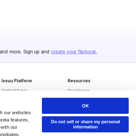
and more. Sign up and
create your flipbook
.
Issuu Platform
Resources
Content Types
Developers
Features
Publisher Directory
OK
Flipbook
Redeem Code
th our websites
edia features,
Industries
Do not sell or share my personal
information
 with our
hnologies.