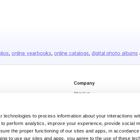
olios
online yearbooks
online catalogs
digital photo albums
Company
About us
Careers
Plans & Pricing
 technologies to process information about your interactions wi
 to perform analytics, improve your experience, provide social m
Press
nsure the proper functioning of our sites and apps, in accordance
Contact
uing to use our sites and apps, you agree to the use of these tec