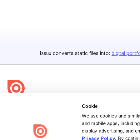
Issuu converts static files into:
digital portf
Bending Spoons US Inc.
Cookie
Create once,
share everywhere.
We use cookies and similar
and mobile apps, including
Issuu turns PDFs and other files into interactive flipbooks and
display advertising, and e
engaging content for every channel.
Privacy Policy
. By contin