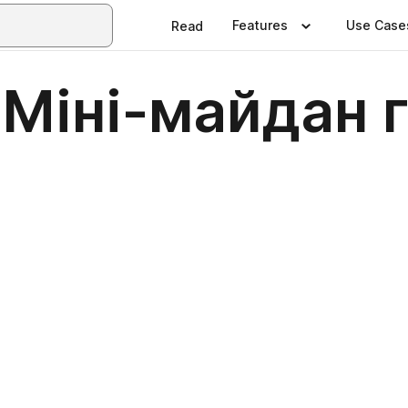
Features
Use Case
Read
 Міні-майдан 