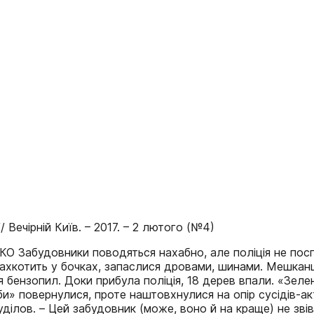
 Вечірній Київ. – 2017. – 2 лютого (№4)
О Забудовники поводяться нахабно, але поліція не пос
алахкотить у бочках, запаслися дровами, шинами. Мешканц
я бензопил. Доки прибула поліція, 18 дерев впали. «Зелен
би» повернулися, проте наштовхнулися на опір сусідів-ак
уділов. – Цей забудовник (може, воно й на краще) не зві