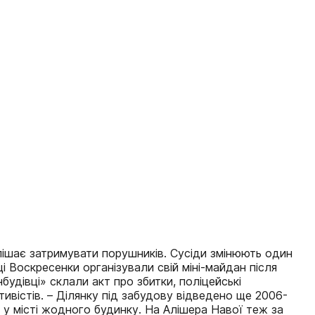
пішає затримувати порушників. Сусіди змінюють один
і Воскресенки організували свій міні-майдан після
будівці» склали акт про збитки, поліцейські
тивістів. – Ділянку під забудову відведено ще 2006-
в у місті жодного будинку. На Алішера Навої теж за