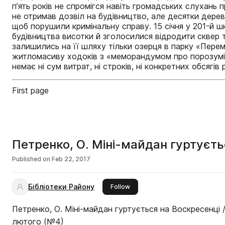
п’ять років не спромігся навіть громадських слухан
не отримав дозвіл на будівництво, але десятки дерев
щоб порушили кримінальну справу. 15 січня у 201-й ш
будівництва висотки й зголосилися відродити сквер т
залишились на її шляху тільки озерця в парку «Пере
житломасиву ходоків з «меморандумом про порозумінн
немає ні сум витрат, ні строків, ні конкретних обсягі
First page
Петренко, О. Міні-майдан гуртуєть
Published on
Feb 22, 2017
Бібліотеки Району
this publisher
Follow
Петренко, О. Міні-майдан гуртується на Воскресенці // 
лютого (№4)