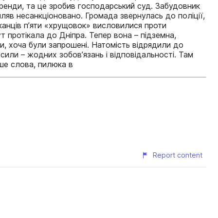
оренди, та це зробив господарський суд. Забудовник
иляв несанкціоновано. Громада звернулась до поліції,
шканців п’яти «хрущовок» висловилися проти
т протікала до Дніпра. Тепер вона – підземна,
, хоча були запрошені. Натомість відрядили до
или – жодних зобов’язань і відповідальності. Там
Лише слова, пилюка в
Report content