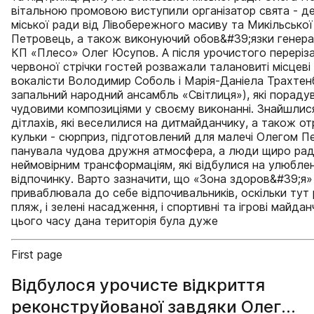
вітальною промовою виступили організатор свята - де
міської ради від Лівобережного масиву та Микільсько
Петровець, а також виконуючий обов&#39;язки генер
КП «Плесо» Олег Юсупов. А після урочистого переріза
червоної стрічки гостей розважали талановиті місцеві 
вокалісти Володимир Соболь і Марія-Даніела Трахтен
запальний народний ансамбль «Світлиця»), які порадув
чудовими композиціями у своєму виконанні. Знайшлися
дітлахів, які веселилися на дитмайданчику, а також от
кульки - сюрприз, підготовлений для малечі Олегом П
панувала чудова дружня атмосфера, а люди щиро рад
неймовірним трансформаціям, які відбулися на улюблен
відпочинку. Варто зазначити, що «Зона здоров&#39;я
приваблювала до себе відпочивальників, оскільки тут
пляж, і зелені насадження, і спортивні та ігрові майда
цього часу дана територія була дуже
First page
Відбулося урочисте відкриття
реконструйованої завдяки Олегу