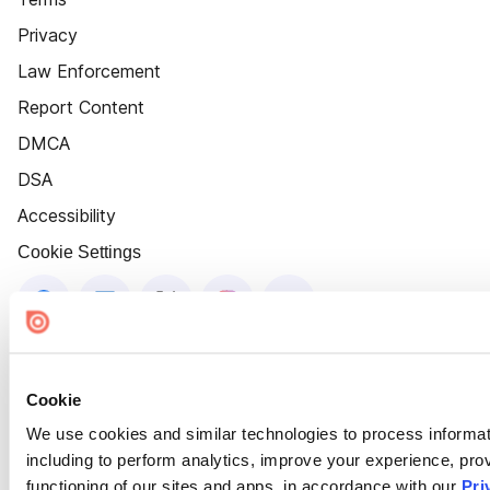
Privacy
Law Enforcement
Report Content
DMCA
DSA
Accessibility
Cookie Settings
Cookie
We use cookies and similar technologies to process informat
including to perform analytics, improve your experience, prov
functioning of our sites and apps, in accordance with our
Pri