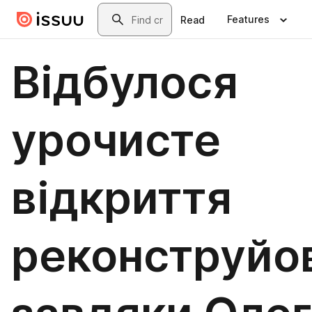
Skip to main content
Search
Features
Read
Відбулося
урочисте
відкриття
реконструйо