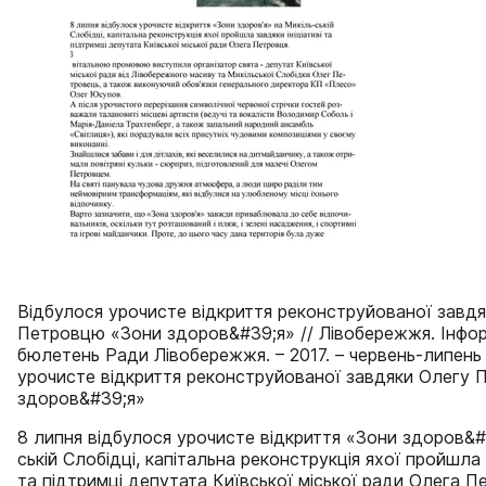
Відбулося урочисте відкриття реконструйованої завд
Петровцю «Зони здоров&#39;я» // Лівобережжя. Інфо
бюлетень Ради Лівобережжя. – 2017. – червень-липень 
урочисте відкриття реконструйованої завдяки Олегу
здоров&#39;я»
8 липня відбулося урочисте відкриття «Зони здоров&#
ській Слобідці, капітальна реконструкція яхої пройшла з
та підтримці депутата Київської міської ради Олега П