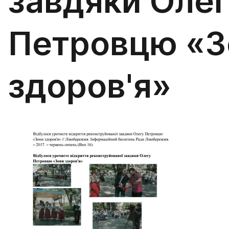
завдяки Оле
Петровцю «З
здоров'я»