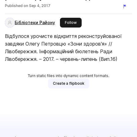
Петровцю «Зони здоров'я»
Published on
Sep 4, 2017
Бібліотеки Району
this publisher
Follow
Відбулося урочисте відкриття реконструйованої
завдяки Олегу Петровцю «Зони здоров'я» //
Лівобережжя. Інформаційний бюлетень Ради
Лівобережжя. – 2017. – червень-липень (Вип.16)
Turn static files into dynamic content formats.
Create a flipbook