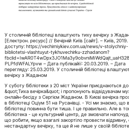
У столичній бібліотеці влаштують тиху вечірку з Жада
[Електрон. ресурс] // Вечірній Київ [сайт]. – Київ, 2019
доступу: https://vechirniykiev.com.ua/news/v-stolychniy-
bibliotetsi-vlashtuyut-tykhuvechirku-zzhadanom?
fbclid=IwAR0T4wDpx3JO1Ma3y9obvniMiWdQajt_uaH32
PLPfdWFALYpvw – Дата публікайії: 20.03.2019. – Дата
перегляду: 25.03.2019. У столичній бібліотеці влаштую
вечірку з Жаданом
У суботу бібліотеки з 20 міст України приєднаються до 
&quot;Тиха вечірка&quot; і пропонують відвідувачам му
онлайн-бесіду з Сергієм Жаданом. В Києві вечірка пр
в бібліотеці Оціум 51 на Русанівці. - Усі ми знаємо, що 
бібліотеці повинна бути тиша. І це правильно. Але в то
бібліотека - це культурний центр, де змовчати напочуд
що робити, якщо взагалі закортіло провести відривну, 
нестандартну вечірку, та ще й не лише у своїй бібліоте