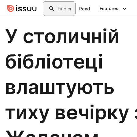
Skip to main content
Search
Features
Read
У столичній
бібліотеці
влаштують
тиху вечірку 