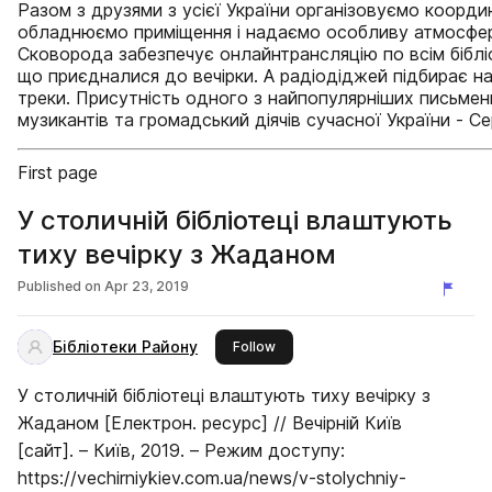
Разом з друзями з усієї України організовуємо коорди
обладнюємо приміщення і надаємо особливу атмосфер
Сковорода забезпечує онлайнтрансляцію по всім біблі
що приєдналися до вечірки. А радіодіджей підбирає на
треки. Присутність одного з найпопулярніших письменн
музикантів та громадський діячів сучасної України - Се
First page
У столичній бібліотеці влаштують
тиху вечірку з Жаданом
Published on
Apr 23, 2019
Бібліотеки Району
this publisher
Follow
У столичній бібліотеці влаштують тиху вечірку з
Жаданом [Електрон. ресурс] // Вечірній Київ
[сайт]. – Київ, 2019. – Режим доступу:
https://vechirniykiev.com.ua/news/v-stolychniy-