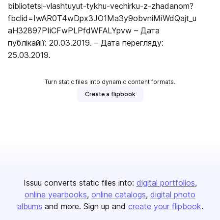
bibliotetsi-vlashtuyut-tykhu-vechirku-z-zhadanom?
fbclid=IwAR0T4wDpx3JO1Ma3y9obvniMiWdQajt_u
aH32897PIiCFwPLPfdWFALYpvw – Дата
публікайії: 20.03.2019. – Дата перегляду:
25.03.2019.
Turn static files into dynamic content formats.
Create a flipbook
Issuu converts static files into:
digital portfolios
online yearbooks
online catalogs
digital photo
albums
and more. Sign up and
create your flipbook
.