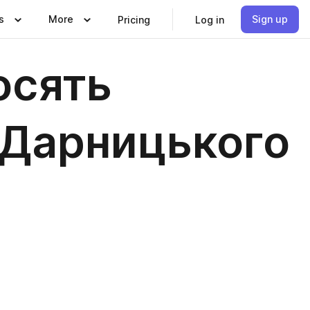
s
More
Sign up
Pricing
Log in
осять
 Дарницького