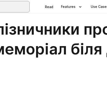
Features
Use Case
Read
лізничники пр
меморіал біля