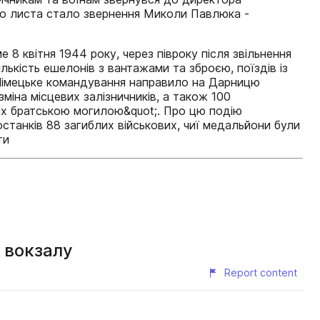
о листа стало звернення Миколи Павлюка -
 8 квітня 1944 року, через півроку після звільнення
лькість ешелонів з вантажами та зброєю, поїздів із
. Німецьке командування направило на Дарницю
міна місцевих залізничників, а також 100
 них братською могилою&quot;. Про цю подію
останків 88 загиблих військових, чиї медальйони були
ти
 вокзалу
Report content