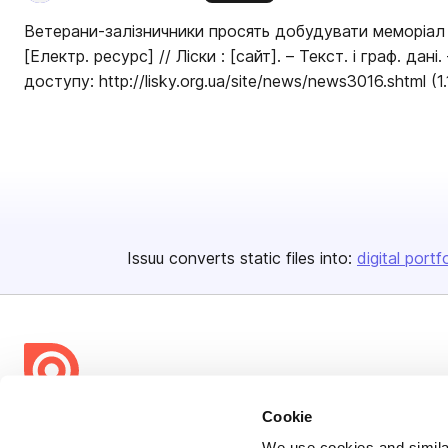
Ветерани-залізничники просять добудувати меморіал 
[Електр. ресурс] // Ліски : [сайт]. – Текст. і граф. дані. – К.: 05.09.2017. – Режим
доступу: http://lisky.org.ua/site/news/news3016.shtml
Issuu converts static files into:
digital portf
Cookie
Bending Spoons US Inc.