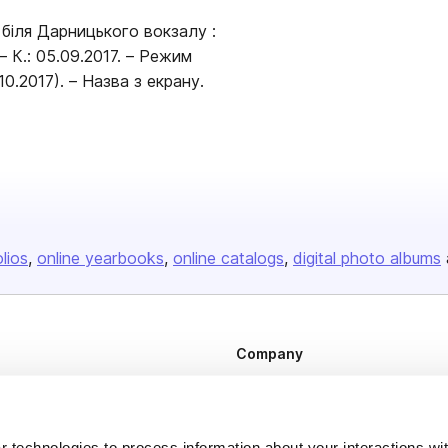
біля Дарницького вокзалу :
 (1.10.2017). – Назва з екрану.
olios
online yearbooks
online catalogs
digital photo albums
Company
About us
Careers