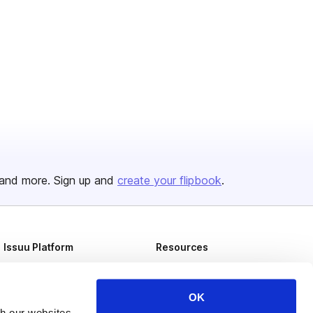
and more. Sign up and
create your flipbook
.
Issuu Platform
Resources
Content Types
Developers
Features
Publisher Directory
OK