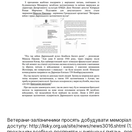
Ветерани-залізничники просять добудувати меморіал біля
доступу: http://lisky.org.ua/site/news/news3016.shtml
проханням всебічно посприяти у вирішенні питань, п