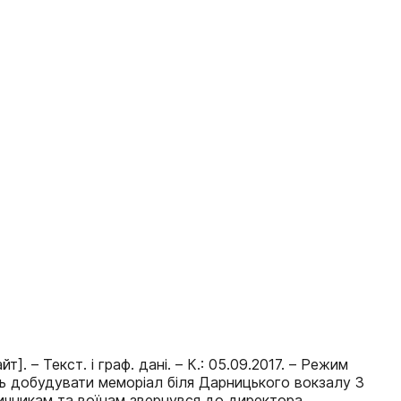
. – Текст. і граф. дані. – К.: 05.09.2017. – Режим
осять добудувати меморіал біля Дарницького вокзалу З
ничникам та воїнам звернувся до директора