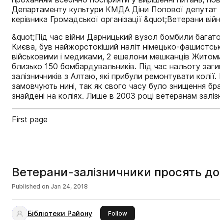
Департаменту культури КМДА Діни Попової депутат 
керівника Громадської організації &quot;Ветерани війн
&quot;Під час війни Дарницький вузол бомбили багато 
Києва, був найжорстокіший наліт німецько-фашистської
військовими і медиками, 2 ешелони мешканців Житомир
близько 150 бомбардувальників. Під час нальоту заги
залізничників з Алтаю, які прибули ремонтувати колі
замовчують нині, так як свого часу було знищення бр
знайдені на коліях. Лише в 2003 році ветеранам зал
First page
Ветерани-залізничники просять до
Published on
Jan 24, 2018
Бібліотеки Району
this publisher
Follow