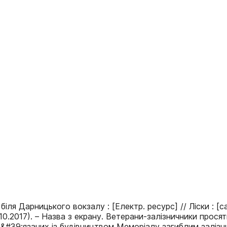
 Дарницького вокзалу : [Електр. ресурс] // Ліски : [сайт]
 (1.10.2017). – Назва з екрану. Ветерани-залізничники пр
ов&#39;язаних із будівництвом Меморіалу загиблим заліз