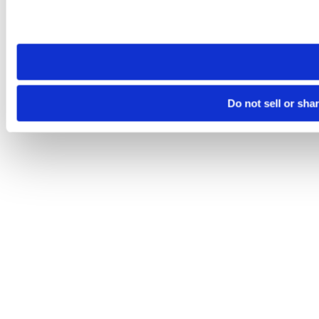
Please note that your opt-out preference is stored at the br
site you visit. If you access our sites from a different device
need to be set again.
Do not sell or sha