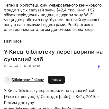
Тепер в бібліотеці, крім універсального книжкового
фонду з усіх галузей знань (42,4 тис. Книг) і 92
збірок періодичних видань, відкрили зону Wi-Fi і
місця для роботи з ноутбуками, дитячий куточок і
зону з настільними і відеоіграми. Розібратися з
електронним каталогом допоможе бібліотекар.
First page
У Києві бібліотеку перетворили на
сучасний хаб
Published on
Jan 8, 2020
Бібліотеки Району
this publisher
Follow
У Києві бібліотеку перетворили на сучасний хаб
[Електр. ресурс] // Сьогодні [сайт]. – Київ, 2019. –
Режим доступу:
https://ukr.segodnya.ua/kiev/kother/v-kieve-